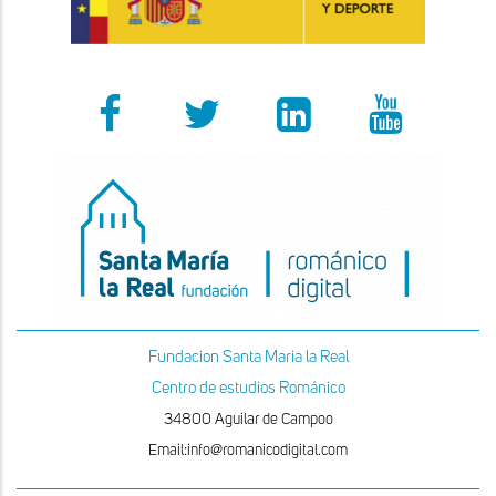
la
epístola
Fundacion Santa Maria la Real
Centro de estudios Románico
34800 Aguilar de Campoo
Email:info@romanicodigital.com