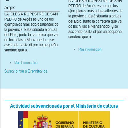
LA IGLESIA RUPESTRE DE SAN
PEDRO de Argés es uno de los
Argés
ejemplares más sobresalientes de
LA IGLESIA RUPESTRE DE SAN
la provincia. Está situada a orillas
PEDRO de Argés es uno de los
del Ebro, junto la carretera que va
ejemplares más sobresalientes de
de Incinillas a Manzanedo, y se
la provincia. Está situada a orillas
asciende hasta él por un pequeño
del Ebro, junto la carretera que va
sendero que a...
de Incinillas a Manzanedo, y se
asciende hasta él por un pequeño
sobre
Más información
sendero que a...
Interior
con
las
sobre
Más información
capillas
Interior
al
desde
Suscribirse a Eremitorios
fondo
la
cabecera,
con
la
capilla
funeraria
a
los
Actividad subvencionada por el Ministerio de cultura
pies
de
la
nave
de