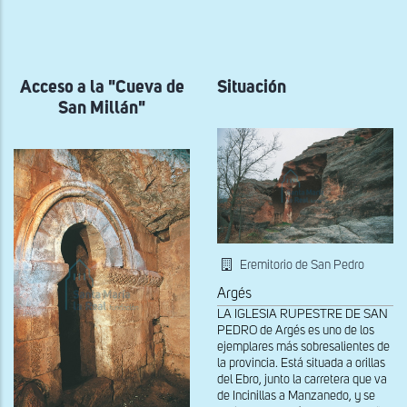
a
la
navegación
Acceso a la "Cueva de
Situación
San Millán"
Eremitorio de San Pedro
Argés
LA IGLESIA RUPESTRE DE SAN
PEDRO de Argés es uno de los
ejemplares más sobresalientes de
la provincia. Está situada a orillas
del Ebro, junto la carretera que va
de Incinillas a Manzanedo, y se