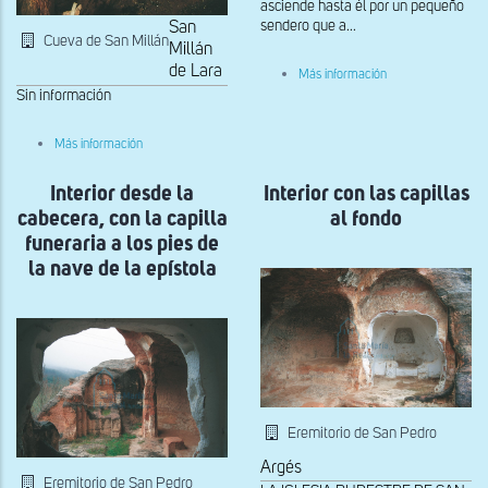
asciende hasta él por un pequeño
sendero que a...
San
Cueva de San Millán
Millán
de Lara
sobre
Más información
Situación
Sin información
sobre
Más información
Acceso
a
Interior desde la
la
Interior con las capillas
"Cueva
cabecera, con la capilla
al fondo
de
San
funeraria a los pies de
Millán"
la nave de la epístola
Eremitorio de San Pedro
Argés
Eremitorio de San Pedro