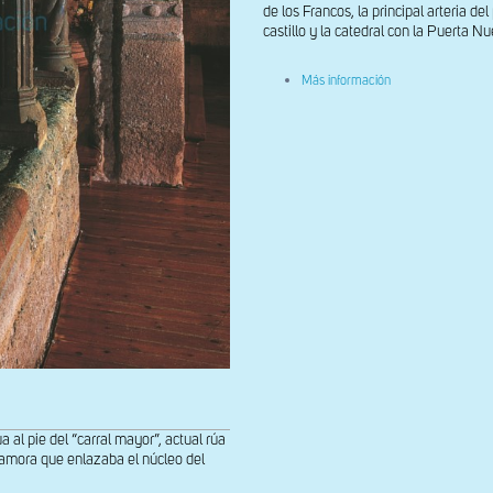
de los Francos, la principal arteria 
castillo y la catedral con la Puerta Nue
sobre
Más información
Baldaquino
y
sepulcro
pie del “carral mayor”, actual rúa
 Zamora que enlazaba el núcleo del