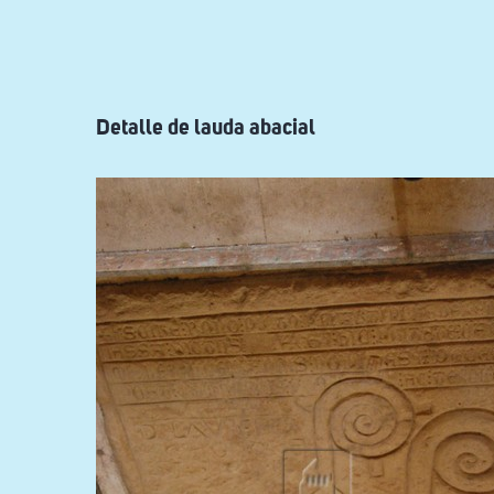
ayuda
a
la
navegación
Detalle de lauda abacial