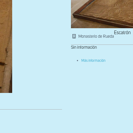
Escatrón
Monasterio de Rueda
Sin información
sobre
Más información
Laudas
abaciales
en
la
Sala
Capitular