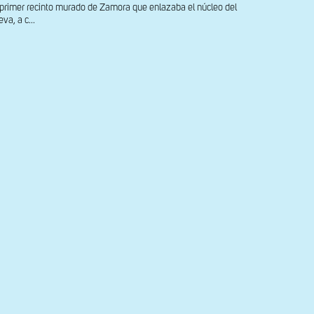
del primer recinto murado de Zamora que enlazaba el núcleo del
va, a c...