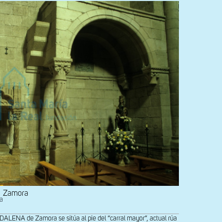
Zamora
na
NA de Zamora se sitúa al pie del “carral mayor”, actual rúa