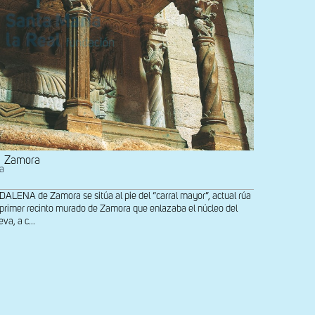
Zamora
na
NA de Zamora se sitúa al pie del “carral mayor”, actual rúa
del primer recinto murado de Zamora que enlazaba el núcleo del
va, a c...