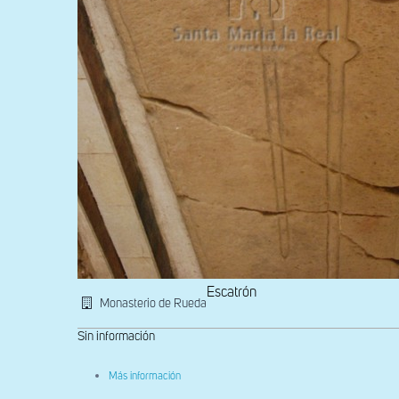
Escatrón
Monasterio de Rueda
Sin información
sobre
Más información
Detalle