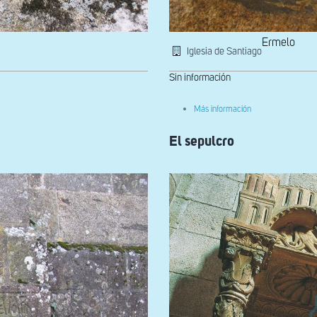
Ermelo
Iglesia de Santiago
Sin información
sobre
Más información
Lauda
sepulcral
El sepulcro