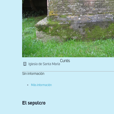
Cuntis
Iglesia de Santa María
Sin información
sobre
Más información
Detalle
de
la
lauda
El sepulcro