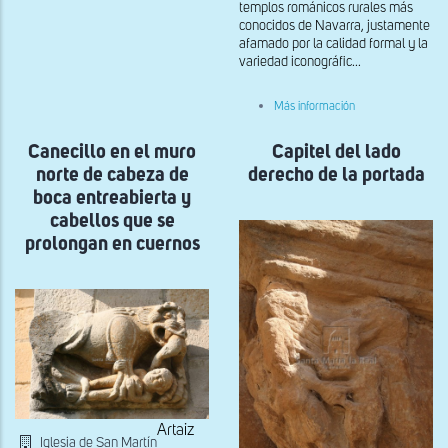
de
templos románicos rurales más
la
conocidos de Navarra, justamente
Capilla
afamado por la calidad formal y la
de
variedad iconográfic...
San
Roque
sobre
Más información
Canecillo
de
Canecillo en el muro
Capitel del lado
cabeza
entreabierta
norte de cabeza de
derecho de la portada
y
cabellos
boca entreabierta y
que
cabellos que se
se
prolongan
prolongan en cuernos
en
cuernos,en
el
muro
norte
Artaiz
Iglesia de San Martín