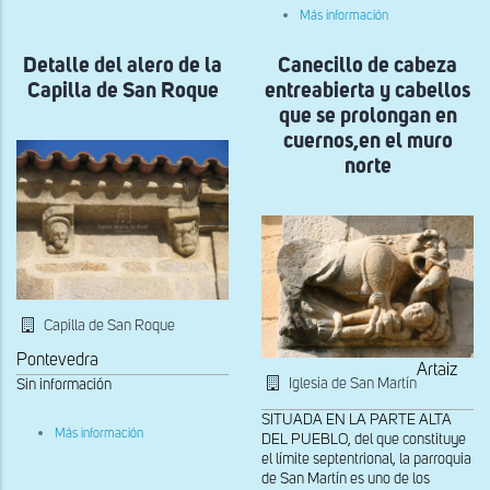
del
sobre
Más información
presbiterio
Capiteles
central
Detalle del alero de la
Canecillo de cabeza
y
exterior
Capilla de San Roque
entreabierta y cabellos
del
lado
que se prolongan en
derecho
cuernos,en el muro
de
la
norte
portada
sur
Capilla de San Roque
Pontevedra
Artaiz
Iglesia de San Martín
Sin información
SITUADA EN LA PARTE ALTA
sobre
Más información
DEL PUEBLO, del que constituye
Detalle
el límite septentrional, la parroquia
del
de San Martín es uno de los
alero