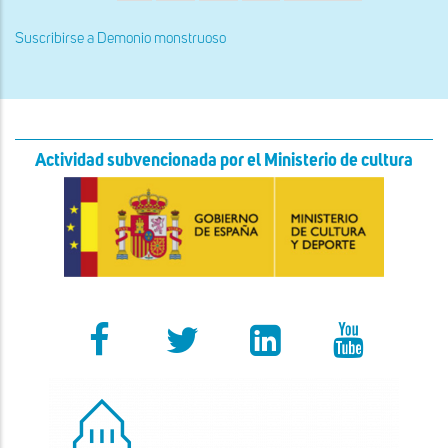
actual
página
página
la
la
portada
portada
Suscribirse a Demonio monstruoso
Actividad subvencionada por el Ministerio de cultura