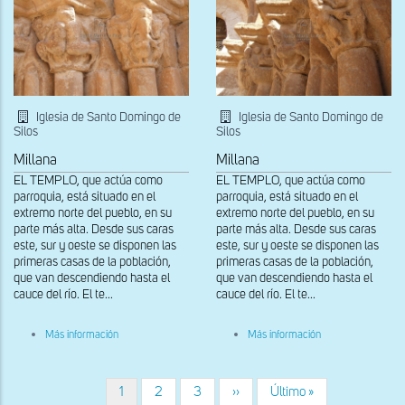
cuernos
Iglesia de Santo Domingo de
Iglesia de Santo Domingo de
Silos
Silos
Millana
Millana
EL TEMPLO, que actúa como
EL TEMPLO, que actúa como
parroquia, está situado en el
parroquia, está situado en el
extremo norte del pueblo, en su
extremo norte del pueblo, en su
parte más alta. Desde sus caras
parte más alta. Desde sus caras
este, sur y oeste se disponen las
este, sur y oeste se disponen las
primeras casas de la población,
primeras casas de la población,
que van descendiendo hasta el
que van descendiendo hasta el
cauce del río. El te...
cauce del río. El te...
sobre
sobre
Más información
Más información
Capiteles
Capiteles
del
del
lado
lado
derecho
derecho
Página
1
Página
2
Página
3
Siguiente
››
Última
Último »
Paginación
de
de