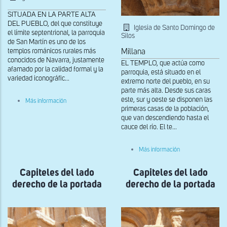
SITUADA EN LA PARTE ALTA
DEL PUEBLO, del que constituye
Iglesia de Santo Domingo de
el límite septentrional, la parroquia
Silos
de San Martín es uno de los
templos románicos rurales más
Millana
conocidos de Navarra, justamente
EL TEMPLO, que actúa como
afamado por la calidad formal y la
parroquia, está situado en el
variedad iconográfic...
extremo norte del pueblo, en su
parte más alta. Desde sus caras
sobre
este, sur y oeste se disponen las
Más información
Canecillo
primeras casas de la población,
en
que van descendiendo hasta el
el
cauce del río. El te...
muro
norte
de
sobre
Más información
cabeza
Capitel
de
del
boca
Capiteles del lado
Capiteles del lado
lado
entreabierta
derecho
derecho de la portada
derecho de la portada
y
de
cabellos
la
que
portada
se
prolongan
en