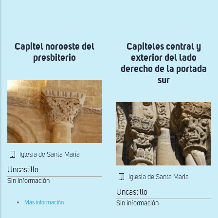
a
la
navegación
Capitel noroeste del
Capiteles central y
presbiterio
exterior del lado
derecho de la portada
sur
Iglesia de Santa María
Uncastillo
Iglesia de Santa María
Sin información
Uncastillo
sobre
Más información
Sin información
Capitel
noroeste