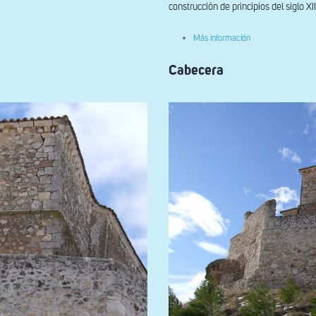
construcción de principios del siglo XII
sobre
Más información
Vista
del
Cabecera
muro
del
recinto