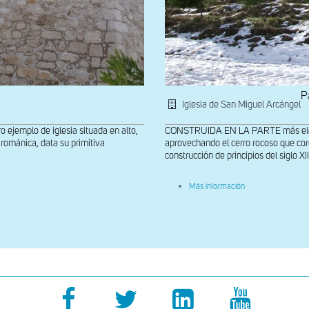
P
Iglesia de San Miguel Arcángel
jemplo de iglesia situada en alto,
CONSTRUIDA EN LA PARTE más elevada 
románica, data su primitiva
aprovechando el cerro rocoso que coro
construcción de principios del siglo XII
sobre
Más información
Cabecera