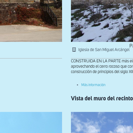
P
Iglesia de San Miguel Arcángel
CONSTRUIDA EN LA PARTE más elevada 
aprovechando el cerro rocoso que coro
construcción de principios del siglo XII
sobre
Más información
Exterior
desde
Vista del muro del recinto
el
lado
norte