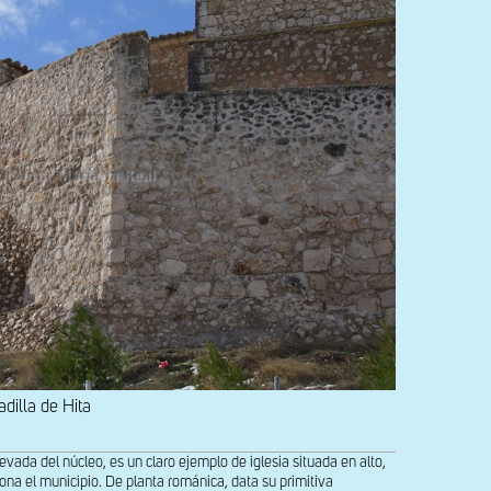
adilla de Hita
del núcleo, es un claro ejemplo de iglesia situada en alto,
na el municipio. De planta románica, data su primitiva