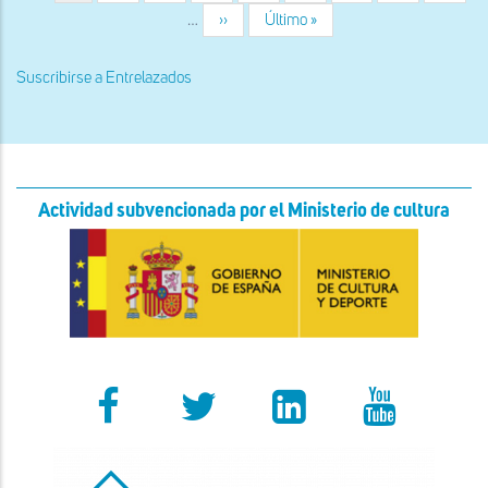
actual
de
occidental
…
Siguiente
››
Última
Último »
la
de
página
página
iglesia
la
iglesia
Suscribirse a Entrelazados
Actividad subvencionada por el Ministerio de cultura