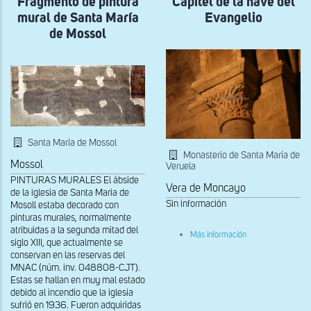
Fragmento de pintura
Capitel de la nave del
de
mural de Santa María
Evangelio
los
Marqueses
de Mossol
de
la
Floresta
de
Tàrrega
Santa María de Mossol
Monasterio de Santa María de
Mossol
Veruela
PINTURAS MURALES El ábside
Vera de Moncayo
de la iglesia de Santa Maria de
Sin información
Mosoll estaba decorado con
pinturas murales, normalmente
atribuidas a la segunda mitad del
sobre
Más información
siglo XIII, que actualmente se
Capitel
de
conservan en las reservas del
la
MNAC (núm. inv. 048808-CJT).
nave
Estas se hallan en muy mal estado
del
debido al incendio que la iglesia
Evangelio
sufrió en 1936. Fueron adquiridas