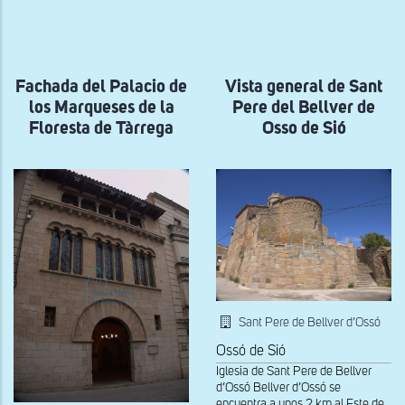
a
la
navegación
Fachada del Palacio de
Vista general de Sant
los Marqueses de la
Pere del Bellver de
Floresta de Tàrrega
Osso de Sió
Sant Pere de Bellver d’Ossó
Ossó de Sió
Iglesia de Sant Pere de Bellver
d’Ossó Bellver d’Ossó se
encuentra a unos 2 km al Este de