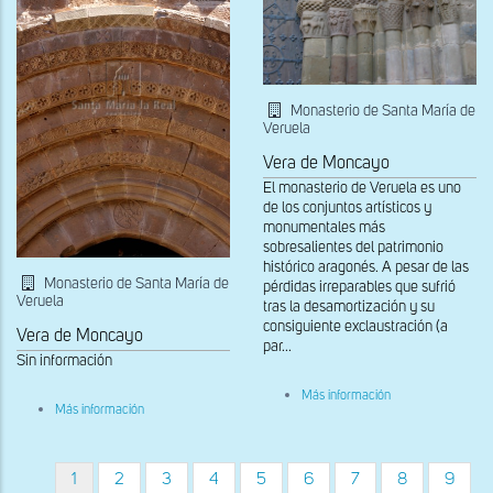
Monasterio de Santa María de
Veruela
Vera de Moncayo
El monasterio de Veruela es uno
de los conjuntos artísticos y
monumentales más
sobresalientes del patrimonio
histórico aragonés. A pesar de las
Monasterio de Santa María de
pérdidas irreparables que sufrió
Veruela
tras la desamortización y su
consiguiente exclaustración (a
Vera de Moncayo
par...
Sin información
sobre
Más información
sobre
Capiteles
Más información
Arquivoltas
del
de
lado
la
sur
portada
la
Página
1
Página
2
Página
3
Página
4
Página
5
Página
6
Página
7
Página
8
Página
9
Paginación
occidental
portada