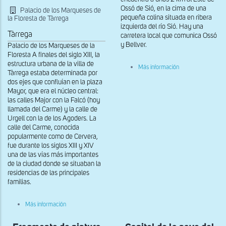
Ossó de Sió, en la cima de una
Palacio de los Marqueses de
pequeña colina situada en ribera
la Floresta de Tàrrega
izquierda del río Sió. Hay una
Tàrrega
carretera local que comunica Ossó
y Bellver.
Palacio de los Marqueses de la
Floresta A finales del siglo XIII, la
estructura urbana de la villa de
sobre
Más información
Tàrrega estaba determinada por
Vista
general
dos ejes que confluían en la plaza
de
Mayor, que era el núcleo central:
Sant
las calles Major con la Falcó (hoy
Pere
llamada del Carme) y la calle de
del
Urgell con la de los Agoders. La
Bellver
de
calle del Carme, conocida
Osso
popularmente como de Cervera,
de
fue durante los siglos XIII y XIV
Sió
una de las vías más importantes
de la ciudad donde se situaban la
residencias de las principales
familias.
sobre
Más información
Fachada
del
Palacio