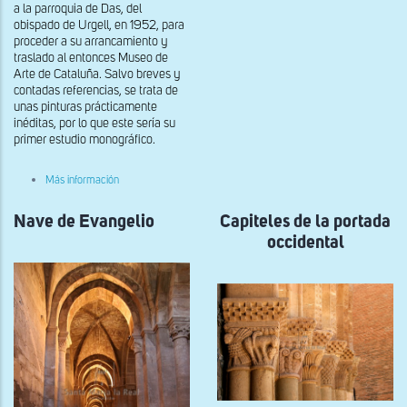
a la parroquia de Das, del
obispado de Urgell, en 1952, para
proceder a su arrancamiento y
traslado al entonces Museo de
Arte de Cataluña. Salvo breves y
contadas referencias, se trata de
unas pinturas prácticamente
inéditas, por lo que este sería su
primer estudio monográfico.
sobre
Más información
Fragmento
de
Nave de Evangelio
pintura
Capiteles de la portada
mural
occidental
de
Santa
María
de
Mossol