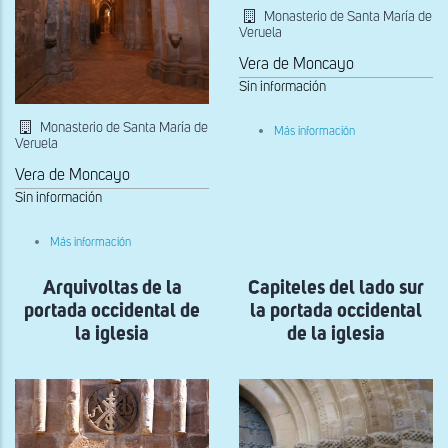
Monasterio de Santa María de
Veruela
Vera de Moncayo
Sin información
Monasterio de Santa María de
sobre
Más información
Veruela
Capiteles
de
la
Vera de Moncayo
portada
Sin información
occidental
sobre
Más información
Nave
de
Arquivoltas de la
Evangelio
Capiteles del lado sur
portada occidental de
la portada occidental
la iglesia
de la iglesia