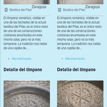
Zaragoza
Zaragoza
Basílica del Pilar
Basílica del Pilar
El tímpano románico, visible en
El tímpano románico, visible en
una de las fachadas de la actual
una de las fachadas de la actual
basílica del Pilar, es el único resto
basílica del Pilar, es el único resto
de una de las construcciones
de una de las construcciones
cristianas levantadas en este
cristianas levantadas en este
mismo solar, pero no la más
mismo solar, pero no la más
temprana. La tradición nos habla
temprana. La tradición nos habla
de una capilla de...
de una capilla de...
sobre
sobre
Más información
Más información
Detalle
Detalle
del
del
Detalle del tímpano
tímpano
Detalle del tímpano
tímpano