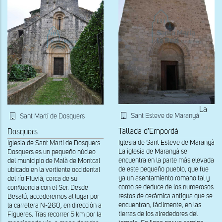
La
Sant Esteve de Maranyà
Sant Martí de Dosquers
Tallada d'Empordà
Dosquers
Iglesia de Sant Esteve de Maranyà
Iglesia de Sant Martí de Dosquers
La iglesia de Maranyà se
Dosquers es un pequeño núcleo
encuentra en la parte más elevada
del municipio de Maià de Montcal
de este pequeño pueblo, que fue
ubicado en la vertiente occidental
ya un asentamiento romano tal y
del río Fluvià, cerca de su
como se deduce de los numerosos
confluencia con el Ser. Desde
restos de cerámica antigua que se
Besalú, accederemos al lugar por
encuentran, fácilmente, en las
la carretera N-260, en dirección a
tierras de los alrededores del
Figueres. Tras recorrer 5 km por la