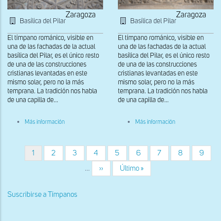
Zaragoza
Zaragoza
Basílica del Pilar
Basílica del Pilar
El tímpano románico, visible en
El tímpano románico, visible en
una de las fachadas de la actual
una de las fachadas de la actual
basílica del Pilar, es el único resto
basílica del Pilar, es el único resto
de una de las construcciones
de una de las construcciones
cristianas levantadas en este
cristianas levantadas en este
mismo solar, pero no la más
mismo solar, pero no la más
temprana. La tradición nos habla
temprana. La tradición nos habla
de una capilla de...
de una capilla de...
sobre
sobre
Más información
Más información
Detalle
Detalle
del
del
tímpano
tímpano
Página
1
Página
2
Página
3
Página
4
Página
5
Página
6
Página
7
Página
8
Página
9
Paginación
actual
…
Siguiente
››
Última
Último »
página
página
Suscribirse a Tímpanos