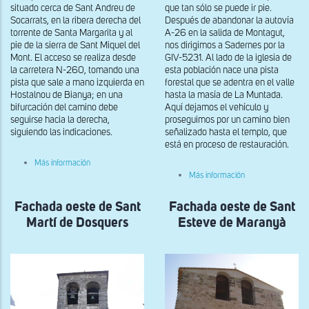
que tan sólo se puede ir pie.
situado cerca de Sant Andreu de
Después de abandonar la autovía
Socarrats, en la ribera derecha del
A-26 en la salida de Montagut,
torrente de Santa Margarita y al
nos dirigimos a Sadernes por la
pie de la sierra de Sant Miquel del
GIV-5231. Al lado de la iglesia de
Mont. El acceso se realiza desde
esta población nace una pista
la carretera N-260, tomando una
forestal que se adentra en el valle
pista que sale a mano izquierda en
hasta la masía de La Muntada.
Hostalnou de Bianya; en una
Aquí dejamos el vehículo y
bifurcación del camino debe
proseguimos por un camino bien
seguirse hacia la derecha,
señalizado hasta el templo, que
siguiendo las indicaciones.
está en proceso de restauración.
sobre
Más información
Vista
sobre
Más información
general
Fachada
de
oeste
Santa
Fachada oeste de Sant
Fachada oeste de Sant
de
Margarida
Sant
Martí de Dosquers
Esteve de Maranyà
de
Aniol
Bianya
d'Aguja