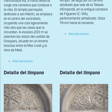
templo. Se llega por un camino
mencionada vía, a mano derecha
asfaltado que sale de la Tallada
surge una carretera que conduce a
d’Empordà, en la antigua carretera
la villa. El templo parroquial,
de Figueres (C-31A),
dedicado a san Martín, se emplaza
perfectamente señalizado. Dista
en el centro del vecindario,
1’6 km hacia el noroeste.
ocupando una cota ligeramente
más alta que las casas que la
circundan. A escasos 200 m se
sobre
Más información
asientan los restos del castillo de
Fachada
oeste
Dosquers, situado en un terreno
de
boscoso entre el Mas Usall y la
Sant
riera de Maià
Esteve
de
Maranyà
sobre
Más información
Fachada
oeste
Detalle del tímpano
de
Detalle del tímpano
Sant
Martí
de
Dosquers