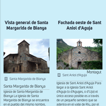
a
la
navegación
Vista general de Santa
Fachada oeste de Sant
Margarida de Bianya
Aniol d'Aguja
Montagut
Sant Aniol d’Aguja
Santa Margarida de Bianya
Iglesia de Sant Aniol d’Aguja Para
Santa Margarida de Bianya
llegar a la iglesia Sant Aniol
d’Aguja (o d’Aguges, o d’Uja) el
Iglesia de Santa Margarida de
único acceso posible es a través
Bianya La iglesia de Santa
de un pequeño sendero que se
Margarida de Bianya se encuentra
adentra en el valle de Riu, por el
en el pueblo del mismo nombre,