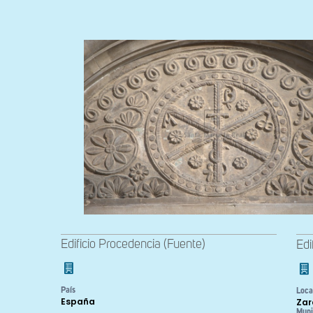
Edificio Procedencia (Fuente)
Edi
País
Loca
España
Zar
Muni