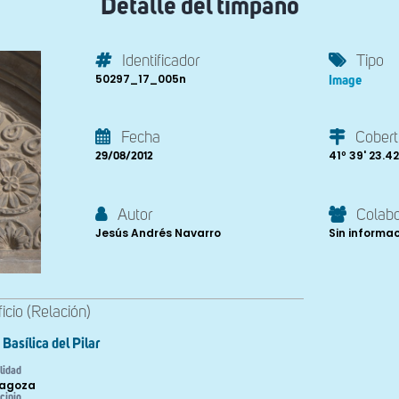
Detalle del tímpano
Identificador
Tipo
50297_17_005n
Image
Fecha
Cobert
41º 39' 23.42'
29/08/2012
Autor
Colab
Jesús Andrés Navarro
Sin informa
ficio (Relación)
Basílica del Pilar
lidad
agoza
cipio