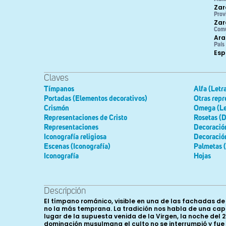
Zar
Prov
Zar
Com
Ara
País
Es
Claves
Tímpanos
Alfa (Letr
Portadas (Elementos decorativos)
Otras repr
Crismón
Omega (Let
Representaciones de Cristo
Rosetas (D
Representaciones
Decoración
Iconografía religiosa
Decoració
Escenas (Iconografía)
Palmetas (
Iconografía
Hojas
Descripción
El tímpano románico, visible en una de las fachadas de la actual basílica del Pilar, es el único resto de una de las construcciones cristianas levantadas en este mismo solar, pero no la más temprana. La tradición nos habla de una capilla de adobes dedicada a Santa María, construida por los primeros convertidos al cristianismo, a orillas del río Ebro, en el lugar de la supuesta venida de la Virgen, la noche del 2 de enero del año 40. Parece ser que después fue ampliada, dentro de un estilo imperial-cristiano. Durante el período de dominación musulmana el culto no se interrumpió y fue la única iglesia mozárabe de Zaragoza, al menos en el interior de la medina, ya que extramuros existía la de las Santas Masas, citándose ambas en el testamento del barcelonés Mucio, que estuvo en Zaragoza en el verano de 985. En el momento de la conquista cristiana, en 1118, el edificio se encontraba casi derruido a tenor de las palabras del obispo Pedro de Librana que expone que “consumida la tristeza de su anterior cautividad, carece de todo lo necesario: por una parte destruidas las paredes de dicha iglesia y los ornamentos, no tiene quien le ayude a repararla; por otra, los clérigos, entregados día y noche al servicio de lo divino, no tienen de qué vivir”. Esta situación se fue solucionando a base de donativos reales, limosnas y mandas testamentarias de los zaragozanos, algo que se fue convirtiendo en habitual en este templo. Hacia 1189 se pudieron acometer las obras de construcción de la nueva iglesia, que se levantaría sobre esquemas románicos, cuyo único resto hoy conservado es el tímpano que nos ocupa. En la segunda década del siglo XII, en un período caracterizado por los esfuerzos en fijar una población cristiana en la Zaragoza recién conquistada, se conceden tierras y propiedades del barrio de Santa María a los nuevos pobladores. Prueba de ello es el documento que recoge Lacarra, con fecha de octubre de 1124, en el que Alfonso I da a don Vital de Bonluc un corral en Zaragoza, entre Santa María y la zuda. Otra alusión a esta iglesia, previa a la construcción románica pero que muestra la costumbre de algunos ciudadanos de donar sus propiedades a esta parroquia, es el testamento de don Lope Garcés Peregrino, fechado entre 1133-1134, en el que deja sus casas a su mujer doña Mayor, al templo de Santa María de Zaragoza y a las Órdenes del Hospital y del Temple. Lo mismo ocurre en otro documento fechado el 5 de agosto de 1191 en el que García de Lerga y su mujer, María, se entregan como donados juntamente con sus propiedades a la iglesia de Santa María la Mayor de Zaragoza. En 1138 Inocencio I dispuso en ella una colegiata, con canónigos que seguirían la regla de San Agustín, sometidos a la jurisdicción del obispo de Zaragoza. En 1142 Ramón Berenguer tomaba bajo su protección al prior y canónigos de Santa María, así como a sus bienes, a ruegos de Talesa, vizcondesa de Béarn, cuyo marido estaba enterrado en ella. En el siglo XIII, se tiene constancia de que el concejo de Zaragoza se reunía en ocasiones en el cementerio de Santa María la Mayor, para tratar los negocios comunes y tomar acuer