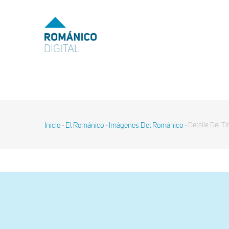
Pasar
al
MENU
TOP
contenido
principal
MAIN
NAVIGATION
Inicio
El Románico
Imágenes Del Románico
Detalle Del T
-
-
-
Sobrescribir
enlaces
de
ayuda
a
la
navegación