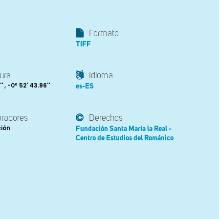
Formato
TIFF
ura
Idioma
' , -0º 52' 43.86''
es-ES
oradores
Derechos
ción
Fundación Santa María la Real -
Centro de Estudios del Románico