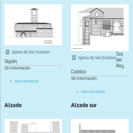
Iglesia de San Esteban
Sos
Iglesia de San Esteban
del
Sigüés
Rey
Sin información
Católico
Sin información
sobre
Más información
Alzado
sur
sobre
Más información
Alzado
norte
Alzado
Alzado sur