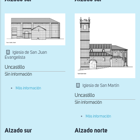
Iglesia de San Juan
Evangelista
Uncastillo
Sin información
Iglesia de San Martín
sobre
Más información
Alzado
Uncastillo
sur
Sin información
sobre
Más información
Alzado
sur
Alzado sur
Alzado norte