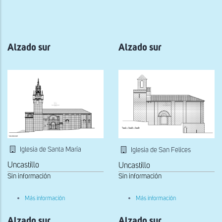
a
la
navegación
Alzado sur
Alzado sur
Iglesia de Santa María
Iglesia de San Felices
Uncastillo
Uncastillo
Sin información
Sin información
sobre
sobre
Más información
Más información
Alzado
Alzado
sur
sur
Alzado sur
Alzado sur