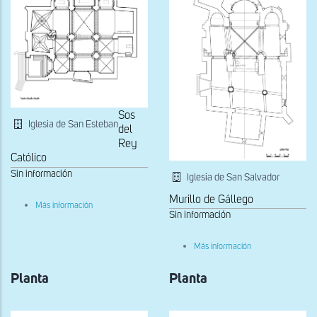
Sos
Iglesia de San Esteban
del
Rey
Católico
Sin información
Iglesia de San Salvador
Murillo de Gállego
sobre
Más información
Planta
Sin información
sobre
Más información
Planta
de
Planta
Planta
la
iglesia