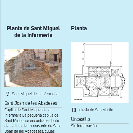
a
la
navegación
Planta de Sant Miguel
Planta
de la Infermeria
Sant Miquel de la Infermeria
Sant Joan de les Abadeses
Iglesia de San Martín
Capilla de Sant Miquel de la
Infermeria La pequeña capilla de
Uncastillo
Sant Miquel se encontraba dentro
Sin información
del recinto del monasterio de Sant
Joan de les Abadesses, cuyas