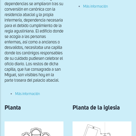
dependencias se ampliaron tras su
sobre
Más información
conversión en canónica con la
Planta
residencia abacial y la propia
infermería, dependencia necesaria
para el debido cumplimiento de la
regla agustiniana. El edificio donde
se acogía a las personas
enfermas, así como a ancianos o
desvalidos, necesitaba una capilla
donde los canónigos responsables
de su cuidado pudiesen celebrar el
oficio diario. Los restos de dicha
capilla, que fue consagrada a san
Miguel, son visibles hoy en la
parte trasera del palacio abacial.
sobre
Más información
Planta
de
Planta
Sant
Planta de la iglesia
Miguel
de
la
Infermeria