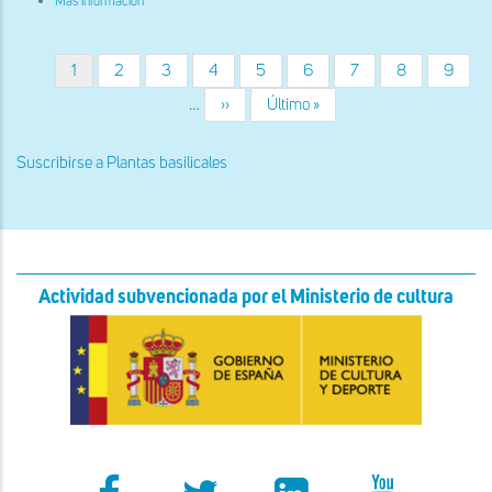
Más información
Planta
Página
1
Página
2
Página
3
Página
4
Página
5
Página
6
Página
7
Página
8
Página
9
Paginación
actual
…
Siguiente
››
Última
Último »
página
página
Suscribirse a Plantas basilicales
Actividad subvencionada por el Ministerio de cultura