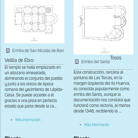
Ermita de San Nicolás de Bari
Tosos
Velilla de Ebro
Ermita del Santo
El templo se halla emplazado en
Esta construcción, cercana al
un altozano amesetado,
pantano de Las Torcas, en la
dominando el conjunto del pueblo
margen izquierda del río Huerva,
y junto a los restos de época
es conocida popularmente como
romana del yacimiento de Lépida-
ermita del Santo, aunque la
Celsa. Se puede acceder a él
documentación nos constata que
gracias a una pista en perfecto
funcionó como rectoría, al menos
estado que parte desde la ca...
desde 1348, recibiendo la ...
sobre
Más información
Planta
sobre
Más información
Planta