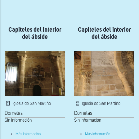
a
la
navegación
Capiteles del interior
Capiteles del interior
del ábside
del ábside
Iglesia de San Martiño
Iglesia de San Martiño
Dornelas
Dornelas
Sin información
Sin información
sobre
sobre
Más información
Más información
Capiteles
Capiteles