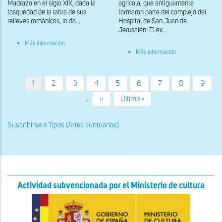
Madrazo en el siglo XIX, dada la
agrícola, que antiguamente
tosquedad de la labra de sus
formaron parte del complejo del
relieves románicos, lo da...
Hospital de San Juan de
Jerusalén. El ex...
sobre
Más información
Detalle
sobre
Más información
de
Detalle
puerta,
de
jambas
puerta,
y
jambas
Página
1
Página
2
Página
3
Página
4
Página
5
Página
6
Página
7
Página
8
Página
9
Paginación
herrajes
y
actual
herrajes
…
Siguiente
››
Última
Último »
página
página
Suscribirse a Tipos (Artes suntuarias)
Actividad subvencionada por el Ministerio de cultura