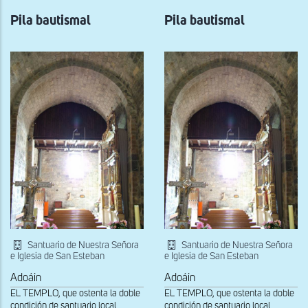
del
del
Pila bautismal
interior
Pila bautismal
interior
del
del
ábside
ábside
Santuario de Nuestra Señora
Santuario de Nuestra Señora
e Iglesia de San Esteban
e Iglesia de San Esteban
Adoáin
Adoáin
EL TEMPLO, que ostenta la doble
EL TEMPLO, que ostenta la doble
condición de santuario local
condición de santuario local