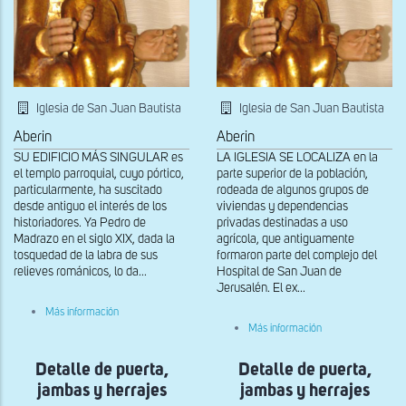
Iglesia de San Juan Bautista
Iglesia de San Juan Bautista
Aberin
Aberin
SU EDIFICIO MÁS SINGULAR es
LA IGLESIA SE LOCALIZA en la
el templo parroquial, cuyo pórtico,
parte superior de la población,
particularmente, ha suscitado
rodeada de algunos grupos de
desde antiguo el interés de los
viviendas y dependencias
historiadores. Ya Pedro de
privadas destinadas a uso
Madrazo en el siglo XIX, dada la
agrícola, que antiguamente
tosquedad de la labra de sus
formaron parte del complejo del
relieves románicos, lo da...
Hospital de San Juan de
Jerusalén. El ex...
sobre
Más información
Detalle
sobre
Más información
de
Detalle
puerta,jambas
de
y
Detalle de puerta,
Detalle de puerta,
puerta,jambas
herrajes
y
jambas y herrajes
jambas y herrajes
herrajes