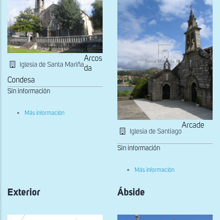
Arcos
Iglesia de Santa Mariña
da
Condesa
Sin información
sobre
Más información
Fachada
Arcade
principal
Iglesia de Santiago
Sin información
sobre
Más información
Vista
general
Exterior
Ábside
del
templo