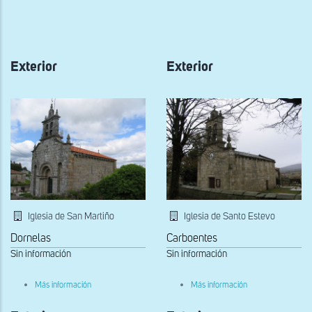
a
la
navegación
Exterior
Exterior
Iglesia de San Martiño
Iglesia de Santo Estevo
Dornelas
Carboentes
Sin información
Sin información
sobre
sobre
Más información
Más información
Exterior
Exterior