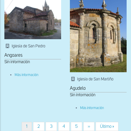
Iglesia de San Pedro
Angoares
Sin información
sobre
Más información
Exterior
Iglesia de San Martiño
Agudelo
Sin información
sobre
Más información
Ábside
Página
1
Página
2
Página
3
Página
4
Página
5
Siguiente
››
Última
Último »
Paginación