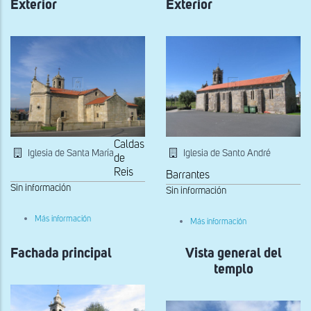
Exterior
Exterior
Caldas
Iglesia de Santa María
Iglesia de Santo André
de
Reis
Barrantes
Sin información
Sin información
sobre
Más información
sobre
Más información
Exterior
Exterior
Fachada principal
Vista general del
templo