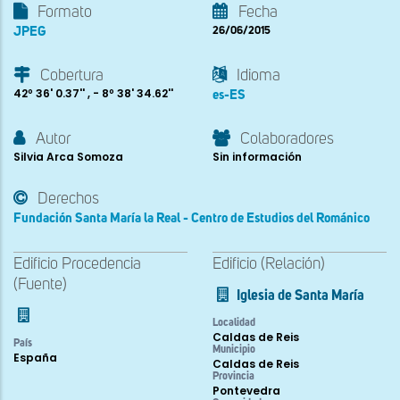
Formato
Fecha
JPEG
26/06/2015
Cobertura
Idioma
42º 36' 0.37'' , - 8º 38' 34.62''
es-ES
Autor
Colaboradores
Silvia Arca Somoza
Sin información
Derechos
Fundación Santa María la Real - Centro de Estudios del Románico
Edificio Procedencia
Edificio (Relación)
(Fuente)
Iglesia de Santa María
Localidad
Caldas de Reis
País
Municipio
España
Caldas de Reis
Provincia
Pontevedra