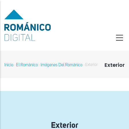
Pasar
al
contenido
principal
Exterior
Inicio
El Románico
Imágenes Del Románico
Exterior
-
-
-
Sobrescribir
enlaces
de
ayuda
a
la
navegación
Exterior