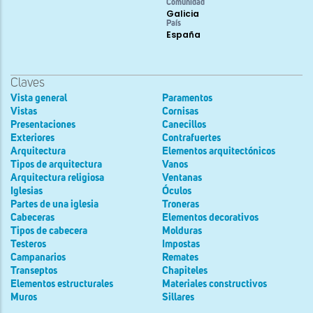
Comunidad
Galicia
País
España
Claves
Vista general
Paramentos
Vistas
Cornisas
Presentaciones
Canecillos
Exteriores
Contrafuertes
Arquitectura
Elementos arquitectónicos
Tipos de arquitectura
Vanos
Arquitectura religiosa
Ventanas
Iglesias
Óculos
Partes de una iglesia
Troneras
Cabeceras
Elementos decorativos
Tipos de cabecera
Molduras
Testeros
Impostas
Campanarios
Remates
Transeptos
Chapiteles
Elementos estructurales
Materiales constructivos
Muros
Sillares