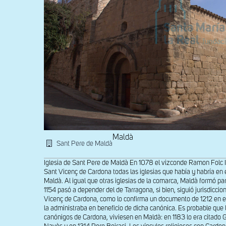
Maldà
Sant Pere de Maldà
Iglesia de Sant Pere de Maldà En 1078 el vizconde Ramon Folc 
Sant Vicenç de Cardona todas las iglesias que había y habría en el
Maldà. Al igual que otras iglesias de la comarca, Maldà formó pa
1154 pasó a depender del de Tarragona, si bien, siguió jurisdiccio
Vicenç de Cardona, como lo confirma un documento de 1212 en e
la administraba en beneficio de dicha canónica. Es probable que l
canónigos de Cardona, viviesen en Maldà: en 1183 lo era citado