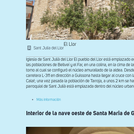
El Llor
Sant Julia del Llor
Iglesia de Sant Julià del Llor El pueblo del Llor está emplazado e
las poblaciones de Bellveí y el Far, en una colina, en la cima de la
torno al cual se configuró el núcleo amurallado de la aldea. Desd
carretera L-311 en dirección a Guissona hasta llegar al cruce co
Calaf; una vez pasada la población de Tarroja, a unos 2 km se hall
parroquial de Sant Julià está emplazada dentro del núcleo urban
sobre
Más información
Vista
general
Interior de la nave oeste de Santa Maria de
de
Sant
Julià
del
Llor