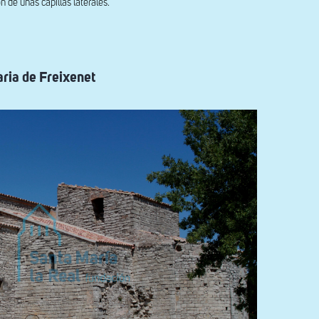
n de unas capillas laterales.
aria de Freixenet