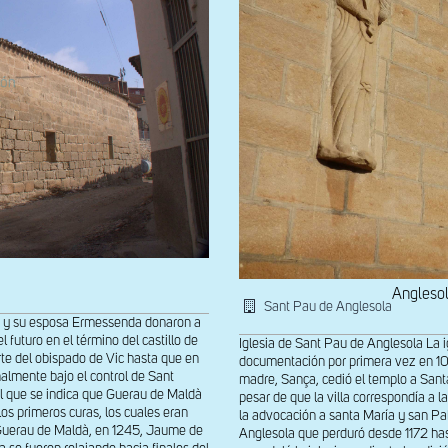
Angleso
Sant Pau de Anglesola
I y su esposa Ermessenda donaron a
 futuro en el término del castillo de
Iglesia de Sant Pau de Anglesola La 
rte del obispado de Vic hasta que en
documentación por primera vez en 1
nalmente bajo el control de Sant
madre, Sança, cedió el templo a Sant
l que se indica que Guerau de Maldà
pesar de que la villa correspondía a 
os primeros curas, los cuales eran
la advocación a santa María y san Pa
 Guerau de Maldà, en 1245, Jaume de
Anglesola que perduró desde 1172 hast