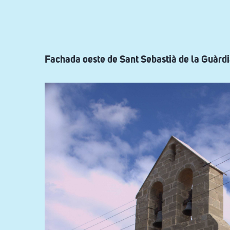
ayuda
a
la
navegación
Fachada oeste de Sant Sebastià de la Guàrdi