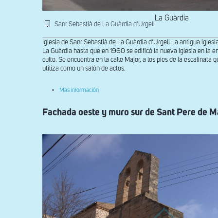
La Guàrdia
Sant Sebastià de La Guàrdia d'Urgell
Iglesia de Sant Sebastià de La Guàrdia d’Urgell La antigua iglesi
La Guàrdia hasta que en 1960 se edificó la nueva iglesia en la e
culto. Se encuentra en la calle Major, a los pies de la escalinata
utiliza como un salón de actos.
sobre
Más información
Fachada
oeste
Fachada oeste y muro sur de Sant Pere de M
de
Sant
Sebastià
de
la
Guàrdia
d'Urgell