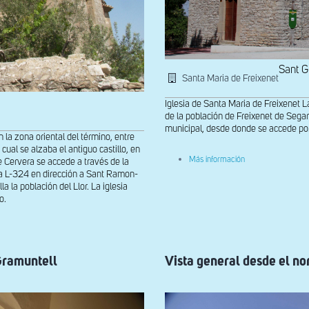
Sant G
Santa Maria de Freixenet
Iglesia de Santa Maria de Freixenet L
de la población de Freixenet de Segar
municipal, desde donde se accede por
n la zona oriental del término, entre
 cual se alzaba el antiguo castillo, en
sobre
Más información
e Cervera se accede a través de la
Vista
n la L-324 en dirección a Sant Ramon-
general
a la población del Llor. La iglesia
de
o.
Santa
Maria
de
Freixenet
 Gramuntell
Vista general desde el no