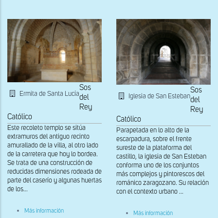
cabecera
Sos
Sos
Ermita de Santa Lucía
Iglesia de San Esteban
del
del
Rey
Rey
Católico
Católico
Este recoleto templo se sitúa
Parapetada en lo alto de la
extramuros del antiguo recinto
escarpadura, sobre el frente
amurallado de la villa, al otro lado
sureste de la plataforma del
de la carretera que hoy lo bordea.
castillo, la iglesia de San Esteban
Se trata de una construcción de
conforma uno de los conjuntos
reducidas dimensiones rodeada de
más complejos y pintorescos del
parte del caserío y algunas huertas
románico zaragozano. Su relación
de los...
con el contexto urbano ...
sobre
Más información
sobre
Más información
Cabecera