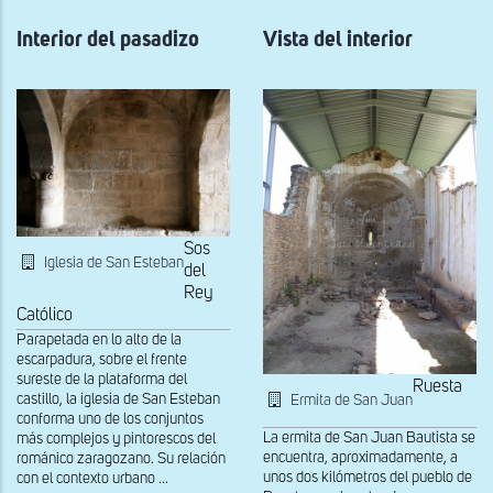
Pasadizo
al
interior
Interior del pasadizo
Vista del interior
Sos
Iglesia de San Esteban
del
Rey
Católico
Parapetada en lo alto de la
escarpadura, sobre el frente
sureste de la plataforma del
Ruesta
castillo, la iglesia de San Esteban
Ermita de San Juan
conforma uno de los conjuntos
La ermita de San Juan Bautista se
más complejos y pintorescos del
encuentra, aproximadamente, a
románico zaragozano. Su relación
unos dos kilómetros del pueblo de
con el contexto urbano ...