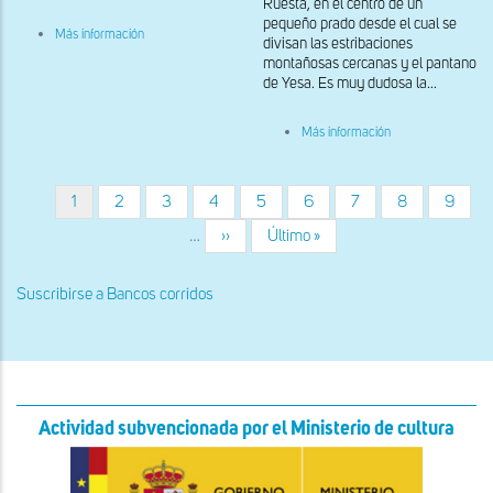
Ruesta, en el centro de un
pequeño prado desde el cual se
sobre
Más información
divisan las estribaciones
Interior
montañosas cercanas y el pantano
del
pasadizo
de Yesa. Es muy dudosa la...
sobre
Más información
Vista
del
interior
Página
1
Página
2
Página
3
Página
4
Página
5
Página
6
Página
7
Página
8
Página
9
Paginación
actual
…
Siguiente
››
Última
Último »
página
página
Suscribirse a Bancos corridos
Actividad subvencionada por el Ministerio de cultura