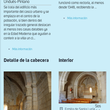
Undués-Pintano
funcionó como rectoría, al menos
Se trata del edificio más
desde 1348, recibiendo la ...
importante del casco urbano y se
emplaza en el centro de la
sobre
Más información
población, si bien dentro del
Banco
irregular trazado general destacan
corrido
de
al menos tres casas datables ya
la
en la Edad Moderna que ayudan a
capilla
conferir a la villa un ci...
central
sobre
Más información
Interior
del
Detalle de la cabecera
ábside
Interior
Sos
Ermita de Santa Lucía