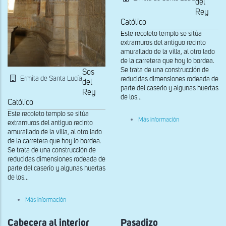
del
Rey
Católico
Este recoleto templo se sitúa
extramuros del antiguo recinto
amurallado de la villa, al otro lado
de la carretera que hoy lo bordea.
Se trata de una construcción de
Sos
Ermita de Santa Lucía
reducidas dimensiones rodeada de
del
parte del caserío y algunas huertas
Rey
de los...
Católico
Este recoleto templo se sitúa
sobre
Más información
extramuros del antiguo recinto
Interior
amurallado de la villa, al otro lado
de la carretera que hoy lo bordea.
Se trata de una construcción de
reducidas dimensiones rodeada de
parte del caserío y algunas huertas
de los...
sobre
Más información
Detalle
de
Cabecera al interior
la
Pasadizo