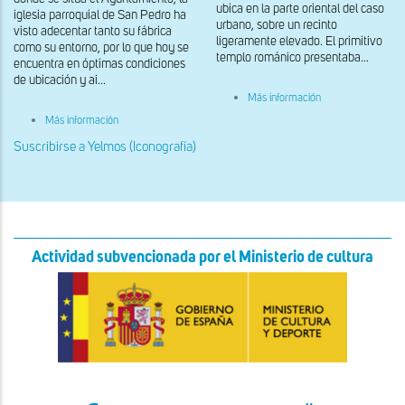
ubica en la parte oriental del caso
iglesia parroquial de San Pedro ha
urbano, sobre un recinto
visto adecentar tanto su fábrica
ligeramente elevado. El primitivo
como su entorno, por lo que hoy se
templo románico presentaba...
encuentra en óptimas condiciones
de ubicación y ai...
sobre
Más información
Capitel
sobre
Más información
historiado
Detalle
del
de
Suscribirse a Yelmos (Iconografía)
arco
las
triunfal
pinturas
del
cuerpo
inferior
del
ábside
Actividad subvencionada por el Ministerio de cultura