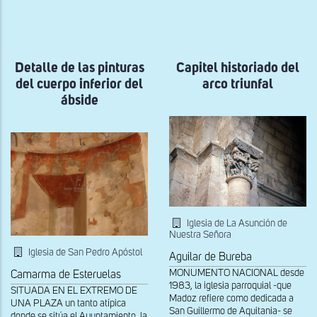
a
la
navegación
Detalle de las pinturas
Capitel historiado del
del cuerpo inferior del
arco triunfal
ábside
Iglesia de La Asunción de
Nuestra Señora
Iglesia de San Pedro Apóstol
Aguilar de Bureba
MONUMENTO NACIONAL desde
Camarma de Esteruelas
1983, la iglesia parroquial -que
SITUADA EN EL EXTREMO DE
Madoz refiere como dedicada a
UNA PLAZA un tanto atípica
San Guillermo de Aquitania- se
donde se sitúa el Ayuntamiento, la