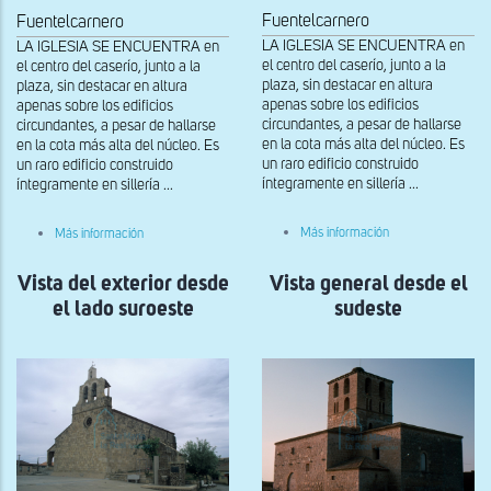
Fuentelcarnero
Fuentelcarnero
LA IGLESIA SE ENCUENTRA en
LA IGLESIA SE ENCUENTRA en
el centro del caserío, junto a la
el centro del caserío, junto a la
plaza, sin destacar en altura
plaza, sin destacar en altura
apenas sobre los edificios
apenas sobre los edificios
circundantes, a pesar de hallarse
circundantes, a pesar de hallarse
en la cota más alta del núcleo. Es
en la cota más alta del núcleo. Es
un raro edificio construido
un raro edificio construido
íntegramente en sillería ...
íntegramente en sillería ...
sobre
sobre
Más información
Más información
Vista
Vista
de
de
la
Vista del exterior desde
la
Vista general desde el
fachada
fachada
el lado suroeste
sudeste
occidental
occidental