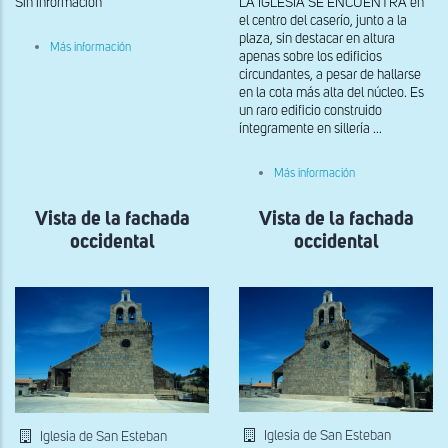
Sin información
LA IGLESIA SE ENCUENTRA en
el centro del caserío, junto a la
plaza, sin destacar en altura
sobre
Más información
apenas sobre los edificios
Detalle
del
circundantes, a pesar de hallarse
último
en la cota más alta del núcleo. Es
cuerpo
un raro edificio construido
de
íntegramente en sillería ...
la
torre
sobre
Más información
Vista
del
Vista de la fachada
Vista de la fachada
exterior
desde
occidental
occidental
el
lado
noroeste
Iglesia de San Esteban
Iglesia de San Esteban