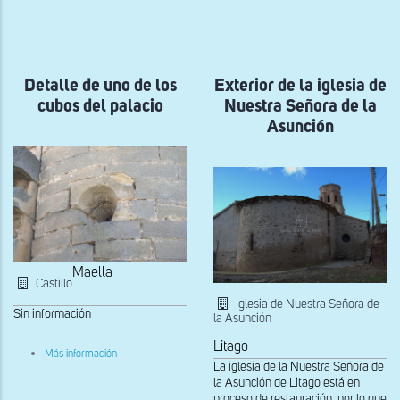
a
la
navegación
Detalle de uno de los
Exterior de la iglesia de
cubos del palacio
Nuestra Señora de la
Asunción
Maella
Castillo
Iglesia de Nuestra Señora de
Sin información
la Asunción
Litago
sobre
Más información
Detalle
La iglesia de la Nuestra Señora de
de
la Asunción de Litago está en
uno
proceso de restauración, por lo que