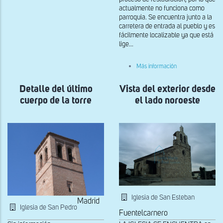
de
actualmente no funciona como
los
parroquia. Se encuentra junto a la
cubos
del
carretera de entrada al pueblo y es
palacio
fácilmente localizable ya que está
lige...
sobre
Más información
Exterior
de
Detalle del último
Vista del exterior desde
la
iglesia
cuerpo de la torre
el lado noroeste
de
Nuestra
Señora
de
la
Asunción
Iglesia de San Esteban
Madrid
Iglesia de San Pedro
Fuentelcarnero