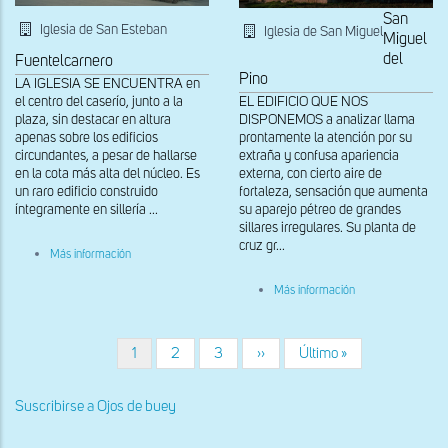
San
Iglesia de San Esteban
Iglesia de San Miguel
Miguel
del
Fuentelcarnero
Pino
LA IGLESIA SE ENCUENTRA en
el centro del caserío, junto a la
EL EDIFICIO QUE NOS
plaza, sin destacar en altura
DISPONEMOS a analizar llama
apenas sobre los edificios
prontamente la atención por su
circundantes, a pesar de hallarse
extraña y confusa apariencia
en la cota más alta del núcleo. Es
externa, con cierto aire de
un raro edificio construido
fortaleza, sensación que aumenta
íntegramente en sillería ...
su aparejo pétreo de grandes
sillares irregulares. Su planta de
cruz gr...
sobre
Más información
Vista
del
sobre
Más información
exterior
Vista
desde
general
el
desde
lado
el
Página
1
Página
2
Página
3
Siguiente
››
Última
Último »
suroeste
Paginación
sudeste
actual
página
página
Suscribirse a Ojos de buey