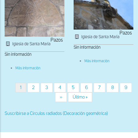
Pazos
Iglesia de Santa María
Pazos
Iglesia de Santa María
Sin información
Sin información
sobre
Más información
Antefija
sobre
Más información
Tímpano
del
muro
norte
Página
1
Página
2
Página
3
Página
4
Página
5
Página
6
Página
7
Página
8
Página
9
Paginación
actual
Siguiente
››
Última
Último »
página
página
Suscribirse a Círculos radiados (Decoración geométrica)