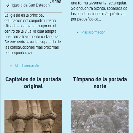
Urriés
una forma levemente rectangular.
Iglesia de San Esteban
Se encuentra exenta, separada de
las construcciones más próximas
La iglesia es la principal
por pequeños ca...
edificación del conjunto urbano,
situada en la plaza mayor en el
centro de la villa, la cual adopta
sobre
Más información
Capiteles
una forma levemente rectangular.
de
Se encuentra exenta, separada de
la
las construcciones más próximas
portada
por pequeños ca...
original
sobre
Más información
Capitel
vegetal
Capiteles de la portada
de
Tímpano de la portada
la
original
norte
portada