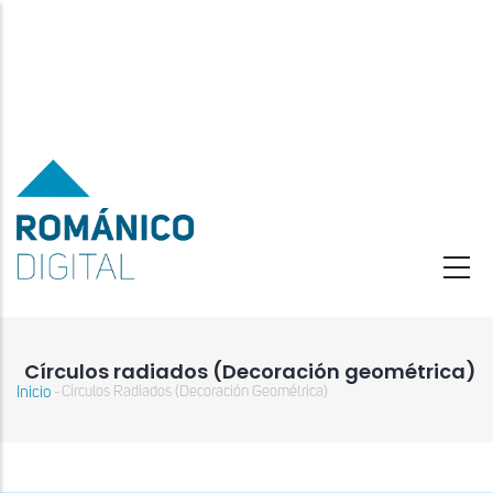
Pasar
al
contenido
principal
Círculos radiados (Decoración geométrica)
Inicio
Círculos Radiados (Decoración Geométrica)
-
Sobrescribir
enlaces
de