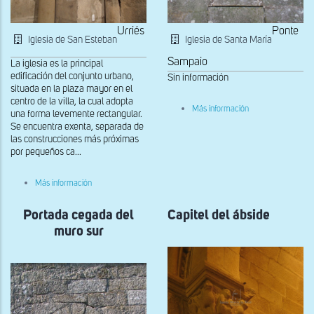
Urriés
Ponte
Iglesia de San Esteban
Iglesia de Santa María
Sampaio
La iglesia es la principal
edificación del conjunto urbano,
Sin información
situada en la plaza mayor en el
centro de la villa, la cual adopta
sobre
Más información
una forma levemente rectangular.
Tímpano
Se encuentra exenta, separada de
de
la
las construcciones más próximas
portada
por pequeños ca...
norte
sobre
Más información
Capiteles
de
Portada cegada del
la
Capitel del ábside
portada
muro sur
original