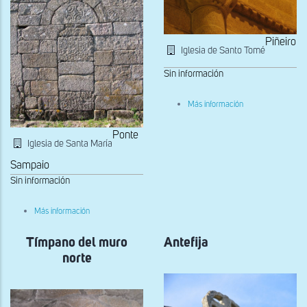
Piñeiro
Iglesia de Santo Tomé
Sin información
sobre
Más información
Capitel
del
ábside
Ponte
Iglesia de Santa María
Sampaio
Sin información
sobre
Más información
Portada
cegada
Tímpano del muro
del
Antefija
muro
norte
sur