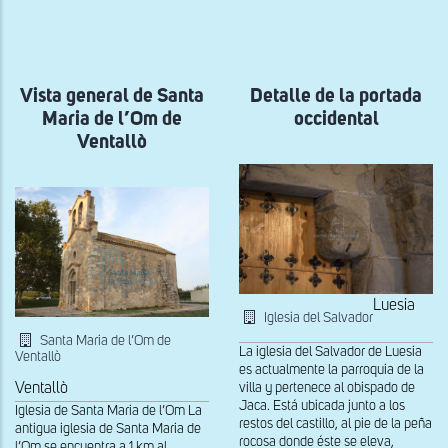
a
la
navegación
Vista general de Santa
Detalle de la portada
Maria de l’Om de
occidental
Ventallò
Luesia
Iglesia del Salvador
Santa Maria de l’Om de
La iglesia del Salvador de Luesia
Ventallò
es actualmente la parroquia de la
Ventallò
villa y pertenece al obispado de
Jaca. Está ubicada junto a los
Iglesia de Santa Maria de l’Om La
restos del castillo, al pie de la peña
antigua iglesia de Santa Maria de
rocosa donde éste se eleva,
l’Om se encuentra a 1 km al