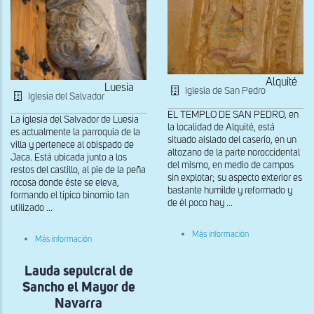
Alquité
Luesia
Iglesia de San Pedro
Iglesia del Salvador
EL TEMPLO DE SAN PEDRO, en
La iglesia del Salvador de Luesia
la localidad de Alquité, está
es actualmente la parroquia de la
situado aislado del caserío, en un
villa y pertenece al obispado de
altozano de la parte noroccidental
Jaca. Está ubicada junto a los
del mismo, en medio de campos
restos del castillo, al pie de la peña
sin explotar; su aspecto exterior es
rocosa donde éste se eleva,
bastante humilde y reformado y
formando el típico binomio tan
de él poco hay ...
utilizado ...
sobre
Más información
sobre
Más información
Detalle
Mocheta
de
de
la
Lauda sepulcral de
la
segunda
derecha
arquivolta
Sancho el Mayor de
de
la
Navarra
portada