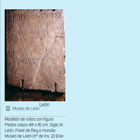
occidental
León
Museo de León
Modillón de rollos con figura
Piedra caliza 48 x 16 cm. Siglo XI
León, Palat de Rey o muralla
Museo de León (nº de inv. 2) Este