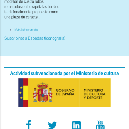
modillón de cuatro rollos
rematados en hexapétalas ha sido
tradicionalmente propuesto como
una pieza de carácte...
sobre
Más información
Lauda
sepulcral
Suscribirse a Espadas (Iconografía)
de
Sancho
el
Mayor
de
Navarra
Actividad subvencionada por el Ministerio de cultura