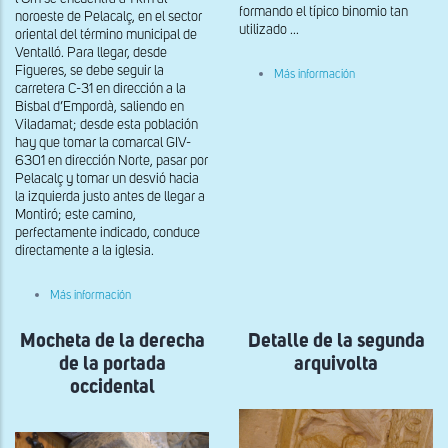
formando el típico binomio tan
noroeste de Pelacalç, en el sector
utilizado ...
oriental del término municipal de
Ventalló. Para llegar, desde
Figueres, se debe seguir la
sobre
Más información
Detalle
carretera C-31 en dirección a la
de
Bisbal d’Empordà, saliendo en
la
Viladamat; desde esta población
portada
hay que tomar la comarcal GIV-
occidental
6301 en dirección Norte, pasar por
Pelacalç y tomar un desvió hacia
la izquierda justo antes de llegar a
Montiró; este camino,
perfectamente indicado, conduce
directamente a la iglesia.
sobre
Más información
Vista
general
Mocheta de la derecha
de
Detalle de la segunda
Santa
de la portada
arquivolta
Maria
de
occidental
l’Om
de
Ventallò