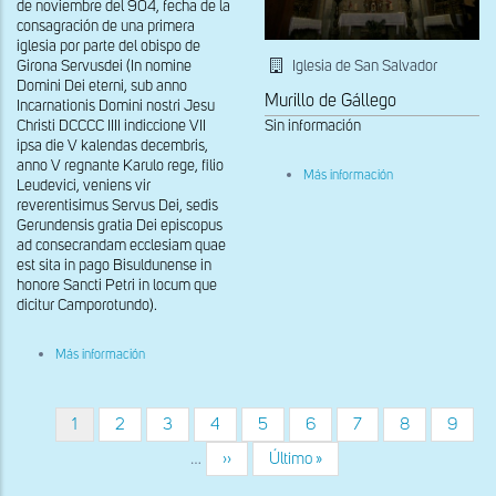
de noviembre del 904, fecha de la
consagración de una primera
iglesia por parte del obispo de
Girona Servusdei (In nomine
Iglesia de San Salvador
Domini Dei eterni, sub anno
Murillo de Gállego
Incarnationis Domini nostri Jesu
Christi DCCCC IIII indiccione VII
Sin información
ipsa die V kalendas decembris,
anno V regnante Karulo rege, filio
sobre
Más información
Leudevici, veniens vir
Ábside
reverentisimus Servus Dei, sedis
central
de
Gerundensis gratia Dei episcopus
la
ad consecrandam ecclesiam quae
iglesia
est sita in pago Bisuldunense in
alta
honore Sancti Petri in locum que
dicitur Camporotundo).
sobre
Más información
Vista
general
de
Sant
Página
1
Página
2
Página
3
Página
4
Página
5
Página
6
Página
7
Página
8
Página
9
Paginación
Pere
actual
de
…
Siguiente
››
Última
Último »
Camprodon
página
página