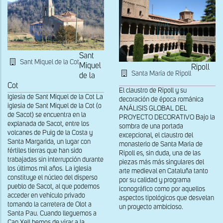
Sant
Sant Miquel de la Cot
Miquel
Ripoll
Santa María de Ripoll
de la
Cot
El claustro de Ripoll y su
Iglesia de Sant Miquel de la Cot La
decoración de época románica
iglesia de Sant Miquel de la Cot (o
ANÁLISIS GLOBAL DEL
de Sacot) se encuentra en la
PROYECTO DECORATIVO Bajo la
explanada de Sacot, entre los
sombra de una portada
volcanes de Puig de la Costa y
excepcional, el claustro del
Santa Margarida, un lugar con
monasterio de Santa Maria de
fértiles tierras que han sido
Ripoll es, sin duda, una de las
trabajadas sin interrupción durante
piezas más más singulares del
los últimos mil años. La iglesia
arte medieval en Cataluña tanto
constituye el núcleo del disperso
por su calidad y programa
pueblo de Sacot, al que podemos
iconográfico como por aquellos
acceder en vehículo privado
aspectos tipológicos que desvelan
tomando la carretera de Olot a
un proyecto ambicioso.
Santa Pau. Cuando lleguemos a
Can Xell hemos de virar a la