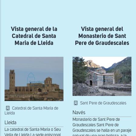
a
la
navegación
Vista general de la
Vista general del
Catedral de Santa
Monasterio de Sant
Maria de Lleida
Pere de Graudescales
Sant Pere de Graudescales
Catedral de Santa Maria de
Navés
Lleida
Monasterio de Sant Pere de
Lleida
Graudescales Sant Pere de
La catedral de Santa Maria o Seu
Graudescales se halla en un paraje
Vella de Lleida La sede episcopal