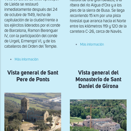
natural de una gran belleza, a la
de Lleida se restauró
ribera del río Aigua d’Ora y a los
inmediatamente después del 24
pies de la sierra de Busa. Se llega
de octubre de 1149, fecha de
recorriendo 15 km por una pista
capitulación de la ciudad frente a
forestal que arranca hacia el Norte
los ejércitos liderados por el conde
entre los kilómetros 119 y 120 de la
de Barcelona, Ramon Berenguer
carretera C-26, cerca de Navès.
IV, con la participación del conde
de Urgell, Ermengol VI, y de los
sobre
Más información
caballeros del Orden del Temple.
Vista
general
del
sobre
Más información
Monasterio
Vista
de
general
Sant
Vista general de Sant
de
Vista general del
Pere
la
Pere de Ponts
Monasterio de Sant
de
Catedral
Graudescales
de
Daniel de Girona
Santa
Maria
de
Lleida