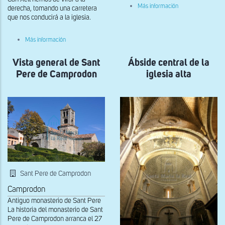
sobre
Más información
derecha, tomando una carretera
Vista
que nos conducirá a la iglesia.
general
del
claustro
sobre
Más información
de
Vista
Santa
general
María
Vista general de Sant
de
Ábside central de la
de
Sant
Pere de Camprodon
iglesia alta
Ripoll
Miquel
de
la
Cot
Sant Pere de Camprodon
Camprodon
Antiguo monasterio de Sant Pere
La historia del monasterio de Sant
Pere de Camprodon arranca el 27