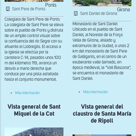
Ponts
Sant Pere de Ponts
Girona
Sant Daniel de Girona
Colegiata de Sant Pere de Ponts
Monasterio de Sant Daniel
La colegiata de Sant Pere se eleva
Ubicado en el pueblo de Sant
sobre el pueblo de Ponts y disfruta
Daniel, al Noreste de la Força
de un amplio control visual sobre
Vella de Girona, aislado y
la confluencia del río Segre con su
extramuros de la ciudad, a unos 2
afluente el Llobregós. El acceso a
km del monasterio de Sant Pere
la iglesia se efectúa por la
de Galligants, en el centro de un
carretera C-14, pasados unos 100
exuberante valle llamado, en
m del kilómetro 119, arranca un
época medieval, la “Vall Bascona”,
desvío a mano derecha que
se encuentra el monasterio de
conduce por una pista asfaltada
Sant Daniel.
hasta el conjunto monumental.
sobre
sobre
Más información
Más información
Vista
Vista
general
general
del
Vista general de Sant
de
Vista general del
Monasterio
Sant
Miquel de la Cot
claustro de Santa María
de
Pere
Sant
de
de Ripoll
Daniel
Ponts
de
Girona