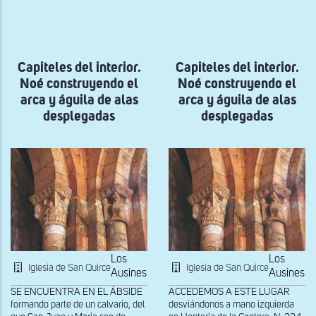
a
la
navegación
Capiteles del interior.
Capiteles del interior.
Noé construyendo el
Noé construyendo el
arca y águila de alas
arca y águila de alas
desplegadas
desplegadas
Los
Los
Iglesia de San Quirce
Iglesia de San Quirce
Ausines
Ausines
SE ENCUENTRA EN EL ÁBSIDE
ACCEDEMOS A ESTE LUGAR
formando parte de un calvario, del
desviándonos a mano izquierda