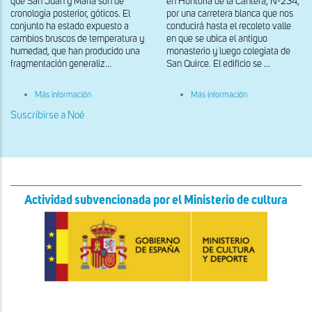
que San Juan y María son de
en Hontoria de la Cantera, N-234,
cronología posterior, góticos. El
por una carretera blanca que nos
conjunto ha estado expuesto a
conducirá hasta el recoleto valle
cambios bruscos de temperatura y
en que se ubica el antiguo
humedad, que han producido una
monasterio y luego colegiata de
fragmentación generaliz...
San Quirce. El edificio se ...
sobre
sobre
Más información
Más información
Capiteles
Capiteles
del
del
Suscribirse a Noé
interior.
interior.
Noé
Noé
construyendo
construyendo
el
el
arca
arca
y
y
águila
águila
de
de
Actividad subvencionada por el Ministerio de cultura
alas
alas
desplegadas
desplegadas