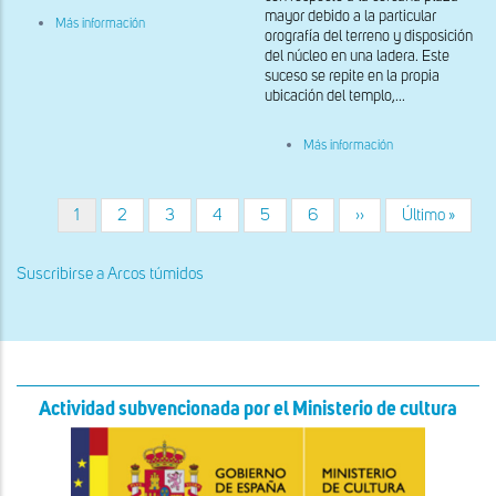
mayor debido a la particular
sobre
Más información
orografía del terreno y disposición
Arcos
pentalobulados
del núcleo en una ladera. Este
suceso se repite en la propia
ubicación del templo,...
sobre
Más información
Detalle
del
presbiterio
Página
1
Página
2
Página
3
Página
4
Página
5
Página
6
Siguiente
››
Última
Último »
Paginación
actual
página
página
Suscribirse a Arcos túmidos
Actividad subvencionada por el Ministerio de cultura