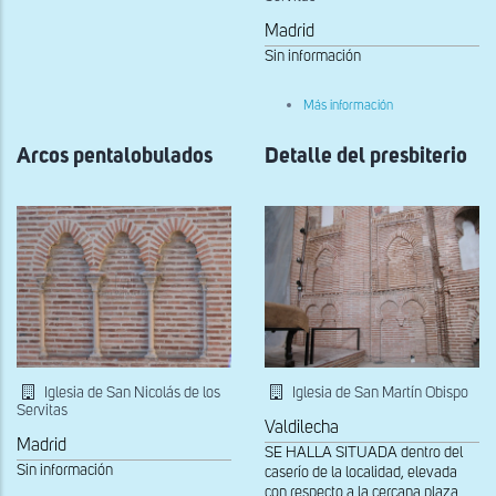
Madrid
Sin información
sobre
Más información
Vista
exterior
Arcos pentalobulados
Detalle del presbiterio
de
la
portada
y
la
torre
Iglesia de San Nicolás de los
Iglesia de San Martín Obispo
Servitas
Valdilecha
Madrid
SE HALLA SITUADA dentro del
Sin información
caserío de la localidad, elevada
con respecto a la cercana plaza