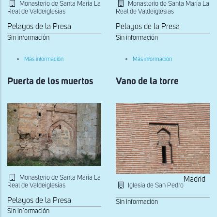
Monasterio de Santa María La
Monasterio de Santa María La
Real de Valdeiglesias
Real de Valdeiglesias
Pelayos de la Presa
Pelayos de la Presa
Sin información
Sin información
sobre
sobre
Más información
Más información
Detalle
Detalle
del
del
Puerta de los muertos
muro
Vano de la torre
muro
Monasterio de Santa María La
Madrid
Real de Valdeiglesias
Iglesia de San Pedro
Pelayos de la Presa
Sin información
Sin información