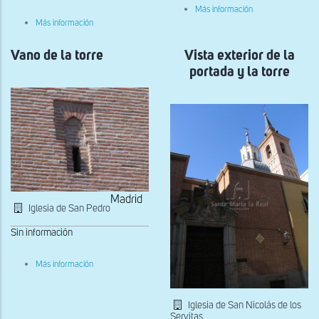
sobre
Más información
Vano
sobre
Más información
de
Puerta
la
de
torre
Vano de la torre
los
Vista exterior de la
muertos
portada y la torre
Madrid
Iglesia de San Pedro
Sin información
sobre
Más información
Vano
de
la
torre
Iglesia de San Nicolás de los
Servitas