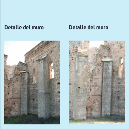
a
la
navegación
Detalle del muro
Detalle del muro