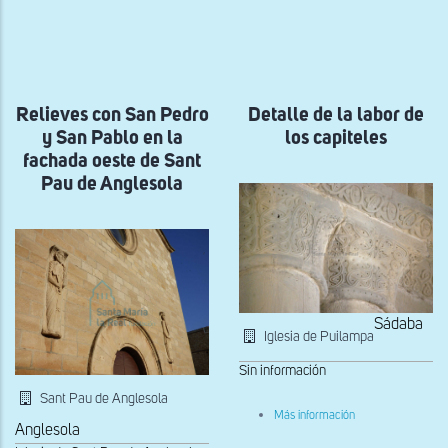
ayuda
a
la
navegación
Relieves con San Pedro
Detalle de la labor de
y San Pablo en la
los capiteles
fachada oeste de Sant
Pau de Anglesola
Sádaba
Iglesia de Puilampa
Sin información
Sant Pau de Anglesola
sobre
Más información
Detalle
Anglesola
de