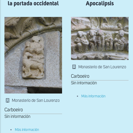
la portada occidental
Apocalipsis
y
San
Pablo
en
la
fachada
oeste
de
Sant
Pau
de
Anglesola
Monasterio de San Lourenzo
Carboeiro
Sin información
sobre
Más información
Ancianos
Monasterio de San Lourenzo
del
Apocalipsis
Carboeiro
Sin información
sobre
Más información