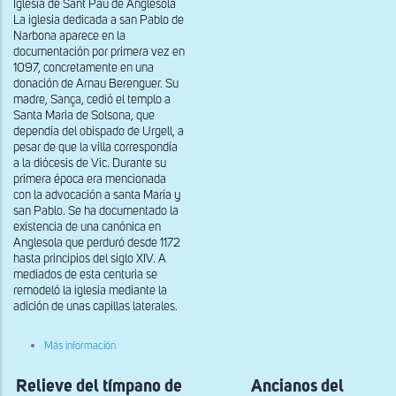
Iglesia de Sant Pau de Anglesola
la
La iglesia dedicada a san Pablo de
labor
de
Narbona aparece en la
los
documentación por primera vez en
capiteles
1097, concretamente en una
donación de Arnau Berenguer. Su
madre, Sança, cedió el templo a
Santa Maria de Solsona, que
dependía del obispado de Urgell, a
pesar de que la villa correspondía
a la diócesis de Vic. Durante su
primera época era mencionada
con la advocación a santa María y
san Pablo. Se ha documentado la
existencia de una canónica en
Anglesola que perduró desde 1172
hasta principios del siglo XIV. A
mediados de esta centuria se
remodeló la iglesia mediante la
adición de unas capillas laterales.
sobre
Más información
Relieves
con
Relieve del tímpano de
San
Ancianos del
Pedro