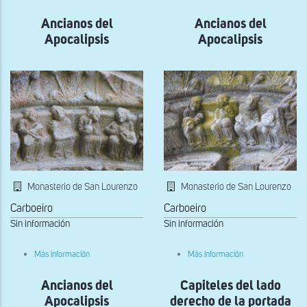
Relieve
del
Ancianos del
tímpano
Ancianos del
de
Apocalipsis
Apocalipsis
la
portada
occidental
Monasterio de San Lourenzo
Monasterio de San Lourenzo
Carboeiro
Carboeiro
Sin información
Sin información
sobre
sobre
Más información
Más información
Ancianos
Ancianos
del
del
Ancianos del
Apocalipsis
Capiteles del lado
Apocalipsis
Apocalipsis
derecho de la portada