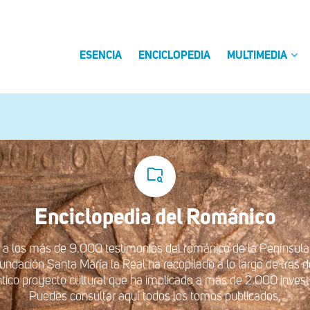
ESENCIA
ENCICLOPEDIA
MULTIMEDIA
Enciclopedia del
Románico
a los más de 9.000 testimonios del románico de la Península 
undación Santa María la Real ha recopilado a lo largo de tres
tico proyecto cultural que ha implicado a más de 2.000 invest
Puedes consultar aquí todos los tomos publicados.