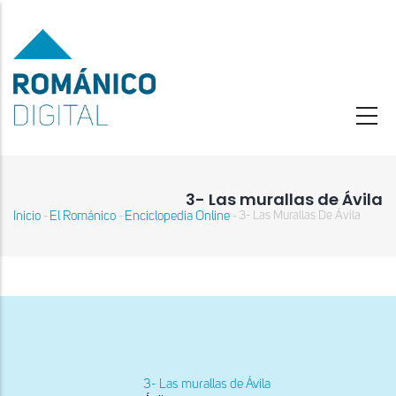
Pasar
al
contenido
principal
3- Las murallas de Ávila
Inicio
El Románico
Enciclopedia Online
3- Las Murallas De Ávila
-
-
-
Sobrescribir
enlaces
de
ayuda
a
la
navegación
3- Las murallas de Ávila