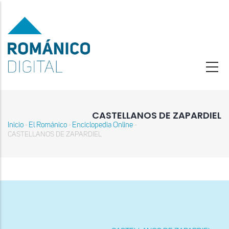
Pasar
al
contenido
principal
CASTELLANOS DE ZAPARDIEL
Inicio
El Románico
Enciclopedia Online
-
-
-
Sobrescribir
CASTELLANOS DE ZAPARDIEL
enlaces
de
ayuda
a
la
navegación