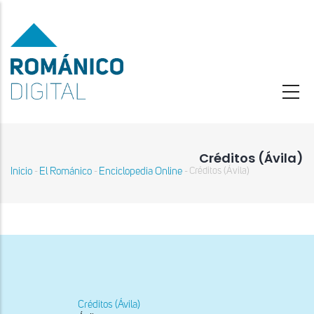
Pasar
al
contenido
principal
Créditos (Ávila)
Inicio
El Románico
Enciclopedia Online
Créditos (Ávila)
-
-
-
Sobrescribir
enlaces
de
ayuda
a
la
navegación
Créditos (Ávila)