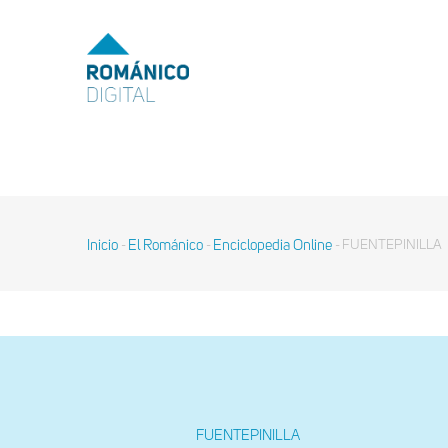
Pasar
al
MENU
TOP
contenido
principal
MAIN
NAVIGATION
Inicio
El Románico
Enciclopedia Online
FUENTEPINILLA
-
-
-
Sobrescribir
enlaces
de
ayuda
a
la
navegación
FUENTEPINILLA