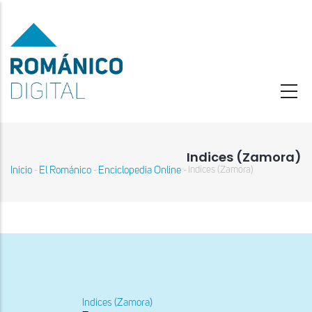
Pasar
al
contenido
principal
Indices (Zamora)
Inicio
El Románico
Enciclopedia Online
Indices (Zamora)
-
-
-
Sobrescribir
enlaces
de
ayuda
a
la
navegación
Indices (Zamora)