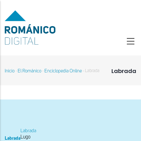
Pasar
al
contenido
principal
Labrada
Inicio
El Románico
Enciclopedia Online
Labrada
-
-
-
Sobrescribir
enlaces
de
ayuda
a
la
navegación
Labrada
Lugo
Labrada