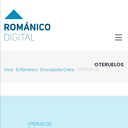
Pasar
al
contenido
principal
OTERUELOS
Inicio
El Románico
Enciclopedia Online
OTERUELOS
-
-
-
Sobrescribir
enlaces
de
ayuda
a
la
navegación
OTERUELOS