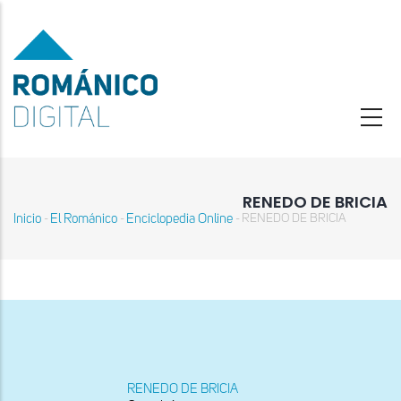
Pasar
al
contenido
principal
RENEDO DE BRICIA
Inicio
El Románico
Enciclopedia Online
RENEDO DE BRICIA
-
-
-
Sobrescribir
enlaces
de
ayuda
a
la
navegación
RENEDO DE BRICIA