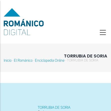
Pasar
al
contenido
principal
TORRUBIA DE SORIA
Inicio
El Románico
Enciclopedia Online
TORRUBIA DE SORIA
-
-
-
Sobrescribir
enlaces
de
ayuda
a
la
navegación
TORRUBIA DE SORIA