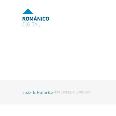
MENU
TOP
MAIN
NAVIGATION
Pasar
al
contenido
principal
Inicio
El Románico
Imágenes Del Románico
-
-
Sobrescribir
enlaces
de