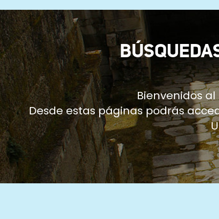
ayuda
a
la
BÚSQUEDAS
navegación
Bienvenidos a
Desde estas páginas podrás accede
U