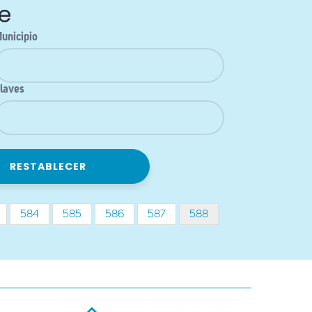
e
unicipio
laves
na
Página
584
Página
585
Página
586
Página
587
Página
588
actual