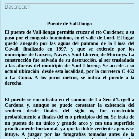
Descripción
Puente de Vall-llonga
El puente de Vall-llonga permitía cruzar el río Cardener, a su
paso por el congosto homónimo, en el valle de Lord. El lugar
quedó anegado por las aguas del pantano de la Llosa del
Cavall, finalizado en 1997, y que se extiende por los
municipios de Guixers, Navès y Sant Llorenç de Morunys. La
construcción fue salvada de su destrucción, al ser trasladada
a las afueras del municipio de Sant Llorenç. Se accede a su
actual ubicación
desde esta localidad, por la carretera C-462
a La Coma. A los pocos metros, se indica el puente a la
derecha.
El puente se encontraba en el camino de La Seu d’Urgell a
Cardona y, aunque se puede constatar la existencia del
sendero desde finales del siglo
, fue construido
ix
probablemente a finales del
o principios del
. Se trata de
xi
xii
un puente de un único y grande arco y con una superficie
prácticamente horizontal, ya que la doble vertiente apenas se
intuye. A juzgar por las fotografías tomadas antes de la