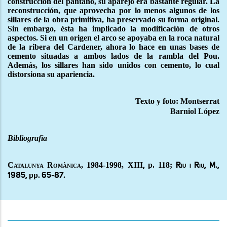
construcción del pantano, su aparejo era bastante regular. La
reconstrucción, que aprovecha por lo menos algunos de los
sillares de la obra primitiva, ha preservado su forma original.
Sin embargo, ésta ha implicado la modificación de otros
aspectos. Si en un origen el arco se apoyaba en la roca natural
de la ribera del Cardener, ahora lo hace en unas bases de
cemento situadas a ambos lados de la rambla del Pou.
Además, los sillares han sido unidos con cemento, lo cual
distorsiona su apariencia.
Texto y foto: Montserrat
Barniol López
Bibliografía
Catalunya Romànica, 1984-1998,
XIII
p. 118;
,
Riu i Riu, M.,
pp
1985,
. 65-87.