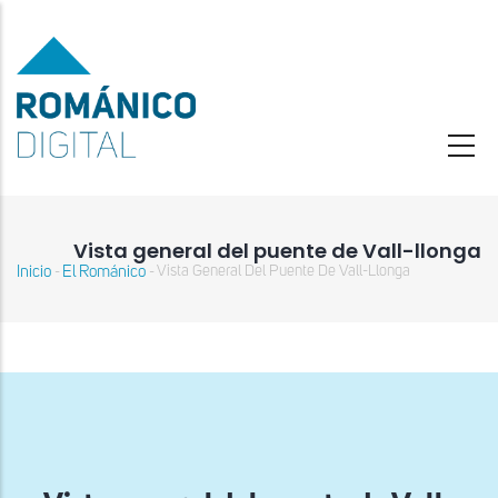
Pasar
al
contenido
principal
Vista general del puente de Vall-llonga
Inicio
El Románico
Vista General Del Puente De Vall-Llonga
-
-
Sobrescribir
enlaces
de
ayuda
a
la
navegación