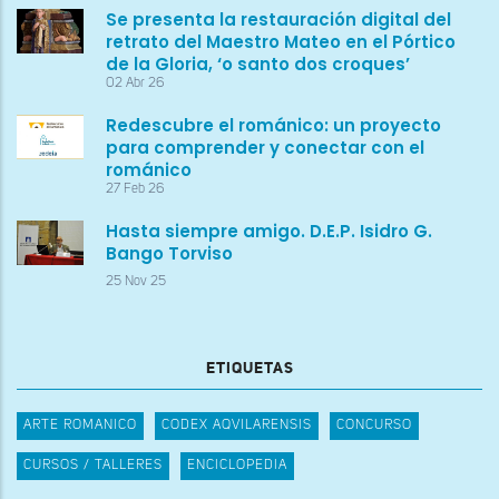
Se presenta la restauración digital del
retrato del Maestro Mateo en el Pórtico
de la Gloria, ‘o santo dos croques’
02 Abr 26
Redescubre el románico: un proyecto
para comprender y conectar con el
románico
27 Feb 26
Hasta siempre amigo. D.E.P. Isidro G.
Bango Torviso
25 Nov 25
ETIQUETAS
ARTE ROMANICO
CODEX AQVILARENSIS
CONCURSO
CURSOS / TALLERES
ENCICLOPEDIA