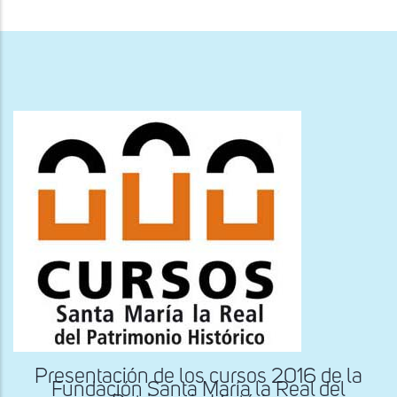
ayuda
a
la
navegación
Presentación de los cursos 2016 de la
Fundación Santa María la Real del