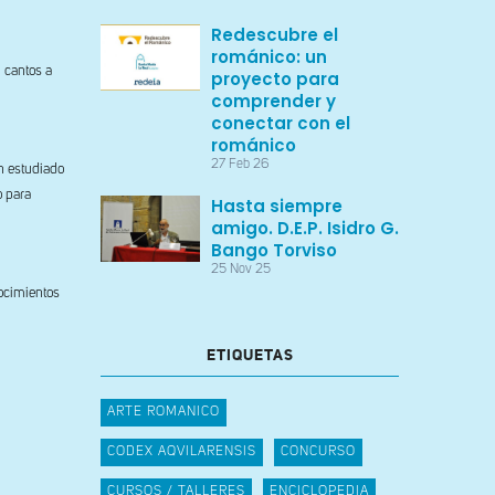
Redescubre el
románico: un
 cantos a
proyecto para
comprender y
conectar con el
románico
27 Feb 26
an estudiado
o para
Hasta siempre
amigo. D.E.P. Isidro G.
Bango Torviso
25 Nov 25
ocimientos
ETIQUETAS
ARTE ROMANICO
CODEX AQVILARENSIS
CONCURSO
CURSOS / TALLERES
ENCICLOPEDIA