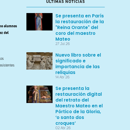
ULTIMAS NOTICIAS
Se presenta en París
la restauración de la
cho alumnos
"Reina Orante" del
coro del maestro
ez del
Mateo
27 Jul 26
Nuevo libro sobre el
los
significado e
asistentes
importancia de las
reliquias
14 Abr 26
Se presenta la
restauración digital
del retrato del
Maestro Mateo en el
Pórtico de la Gloria,
‘o santo dos
croques’
02 Abr 26