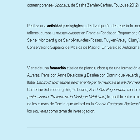
contemporánea (
Sponsus
, de Sasha Zamler-Carhart, Toulouse 2012).
Realiza una
actividad pedagógica
y de divulgación del repertorio medi
talleres, cursos y
master-classes
en Francia (Fondation Royaumont, Co
Seine, Montbard y de Saint-Maur-des-Fossés, Puy-en-Velay, Cluny), 
Conservatorio Superior de Música de Madrid, Universidad Autónoma 
Viene de una
formación
clásica de piano y oboe y de una formación en
Álvarez, París con Anne Delafosse y Basilea con Dominique Vellard) y
Italia (
Centro di formazione permanente per la musica e le arti del med
Catherine Schroeder y Brigitte Lesne,
Fondation Royaumont
, con lo
professionnel 'Pratique de la Musique Médiévale'
, impartido entre otr
de los cursos de Dominique Vellard en la
Schola Cantorum Basiliensi
los
trouvères
como tema de investigación.