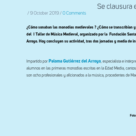
Se clausura e
/
9 October 2019
/
0 Comments
¿Cómo sonaban las monodias medievales ? ¿Cómo se transcribían y 
del I Taller de Música Medieval, organizado por la
Fundación Santa 
Arroyo. Hoy concluyen su actividad, tras dos jornadas y media de in
Paloma Gutiérrez del Arroyo
Impartido por
, especialista e intérp
alumnos en las primeras monodias escritas en la Edad Media, cantos a 
son ocho profesionales y aficionados a la música, procedentes de Madr
Foto