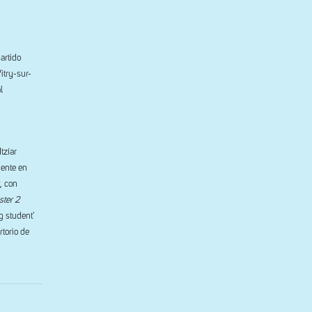
artido
itry-sur-
l
tzíar
mente en
, con
ter 2
g student'
rtorio de