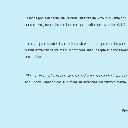
Guiados por la especialista Paloma Gutiérrez del Arroyo durante dos
una sola voz, transcritos en latín en manuscritos de los siglos X al XI
Los ocho participantes han podido vivir en primera persona la experien
piezas extraídas de los manuscritos más antiguos que aún conservan 
producirlas.
“Primero leemos los manuscritos originales para después interpretarlo
adquiridos, llenando con sus voces las estancias del cenobio medieva
Foto