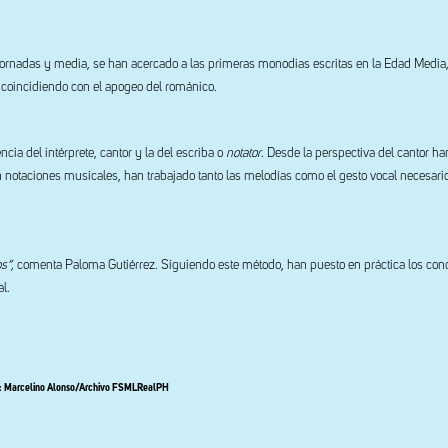
 jornadas y media, se han acercado a las primeras monodias escritas en la Edad Media,
I, coincidiendo con el apogeo del románico.
cia del intérprete, cantor y la del escriba o
notator
. Desde la perspectiva del cantor h
notaciones musicales, han trabajado tanto las melodías como el gesto vocal necesari
s”,
comenta Paloma Gutiérrez. Siguiendo este método, han puesto en práctica los con
l.
: Marcelino Alonso/Archivo FSMLRealPH