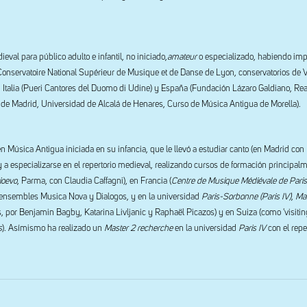
eval para público adulto e infantil, no iniciado,
amateur
o especializado, habiendo imp
nservatoire National Supérieur de Musique et de Danse de Lyon, conservatorios de V
Italia (Pueri Cantores del Duomo di Udine) y España (Fundación Lázaro Galdiano, Rea
de Madrid, Universidad de Alcalá de Henares, Curso de Música Antigua de Morella).
 Música Antigua iniciada en su infancia, que le llevó a estudiar canto (en Madrid con I
 a especializarse en el repertorio medieval, realizando cursos de formación principal
ioevo
, Parma, con Claudia Caffagni), en Francia (
Centre de Musique Médiévale de Paris
s ensembles Musica Nova y Dialogos, y en la universidad
Paris-Sorbonne (Paris IV)
,
Mas
os, por Benjamin Bagby, Katarina Livljanic y Raphaël Picazos) y en Suiza (como 'visitin
s
). Asímismo ha realizado un
Master 2 recherche
en la universidad
Paris IV
con el repe