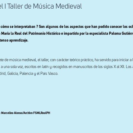
l I Taller de Música Medieval
cómo se interpretaban ? Son algunos de los aspectos que han podido conocer los o
María la Real del Patrimonio Histórico e impartido por la especialista Paloma Gutiérr
tenso aprendizaje.
rete de música medieval, el taller, con carácter teórico práctico, ha servido para iniciar a 
una sola voz, escritos en latín y recogidos en manuscritos de los siglos X al XII. Los 
id, Galicia, Palencia y el País Vasco.
: Marcelino Alonso/Archivo FSMLRealPH