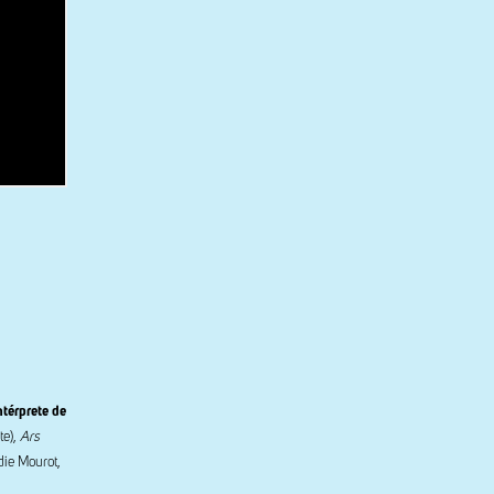
ntérprete de
e),
Ars
die Mourot,