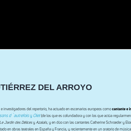
TIÉRREZ DEL ARROYO
 e investigadores del repertorio, ha actuado en escenarios europeos como
cantante e i
sons d´autrefois
y
Oiet
(de los que es cofundadora y con los que actúa regularment
 Le Jardin des Délices
y
Azalaïs,
y en dúo con las cantantes Catherine Schroeder y Elo
ntado en obras teatrales en España y Francia, y recientemente en un oratorio de música