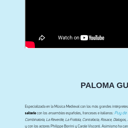
PALOMA GU
Especializada en la Música Medieval con los más grandes intérpretes
Puy de 
salterio
con los
ensembles
españoles, franceses e italianos:
Combinatoria, La Reverdie, La Frottola
,
Contrafacta, Rosace, Dialogos,
y con los actores Philippe Borrini y Carole Visconti. Asimismo ha ca