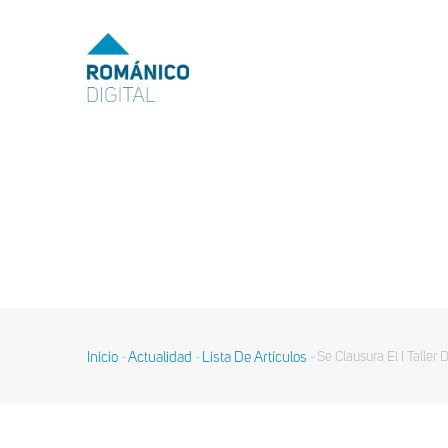
MENU
TOP
MAIN
NAVIGATION
Pasar
al
contenido
principal
Inicio
Actualidad
Lista De Artículos
Se Clausura El I Taller
-
-
-
Sobrescribir
enlaces
de