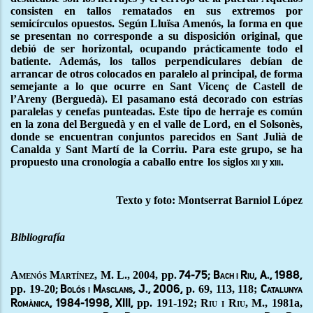
consisten en tallos rematados en sus extremos por
semicírculos opuestos. Según Lluïsa Amenós, la forma en que
se presentan no corresponde a su disposición original, que
debió de ser horizontal, ocupando prácticamente todo el
batiente. Además, los tallos perpendiculares debían de
arrancar de otros colocados en paralelo al principal, de forma
semejante a lo que ocurre en Sant Vicenç de Castell de
l’Areny (Berguedà). El pasamano está decorado con estrías
paralelas y cenefas punteadas. Este tipo de herraje es común
en la zona del Berguedà y en el valle de Lord, en el Solsonès,
donde se encuentran conjuntos parecidos en Sant Julià de
Canalda y Sant Martí de la Corriu. Para este grupo, se ha
propuesto una cronología a caballo entre
los siglos
y
xii
xiii.
Texto y foto: Montserrat Barniol López
Bibliografía
Amenós Martínez, M. L., 2004,
pp
. 74-75; Bach i Riu, A., 1988,
pp. 19-20
p. 69, 113, 118;
; Bolós i Masclans, J., 2006,
Catalunya
pp. 191-192;
Riu i Riu
, M., 1981a,
Romànica, 1984-1998, XIII,