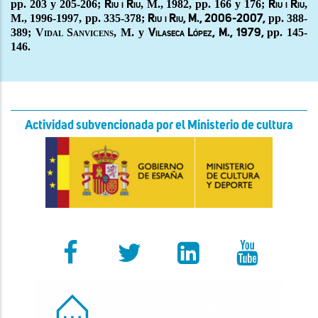
pp. 203 y 205-206;
, M., 1982, pp. 166 y 176;
,
Riu i Riu
Riu i Riu
M., 1996-1997, pp. 335-378;
pp
. 388-
Riu i Riu, M., 2006-2007,
389;
Vidal Sanvicens, M.
y
pp. 145-
Vilaseca López, M., 1979,
146
.
Actividad subvencionada por el Ministerio de cultura