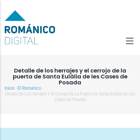
Pasar
al
contenido
principal
Detalle de los herrajes y el cerrojo de la
puerta de Santa Eulàlia de les Cases de
Posada
Inicio
El Románico
-
-
Sobrescribir
Detalle De Los Herrajes Y El Cerrojo De La Puerta De Santa Eulàlia De Les
enlaces
Cases De Posada
de
ayuda
a