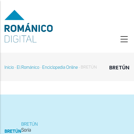
Pasar
al
contenido
principal
BRETÚN
Inicio
El Románico
Enciclopedia Online
BRETÚN
-
-
-
Sobrescribir
enlaces
de
ayuda
a
la
navegación
BRETÚN
Soria
BRETÚN