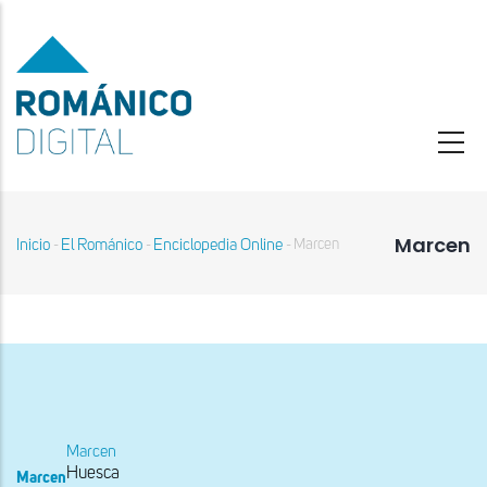
Pasar
al
contenido
principal
Marcen
Inicio
El Románico
Enciclopedia Online
Marcen
-
-
-
Sobrescribir
enlaces
de
ayuda
a
la
navegación
Marcen
Huesca
Marcen