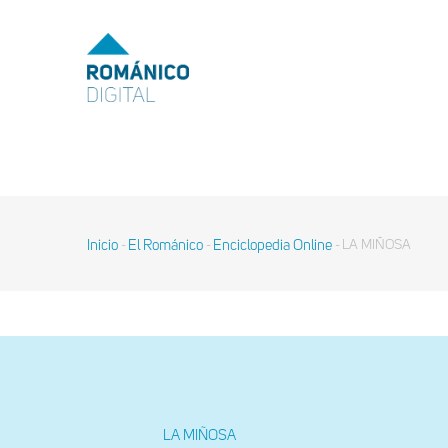
Pasar
al
MENU
TOP
contenido
principal
MAIN
NAVIGATION
Inicio
El Románico
Enciclopedia Online
LA MIÑOSA
-
-
-
Sobrescribir
enlaces
de
ayuda
a
la
navegación
LA MIÑOSA