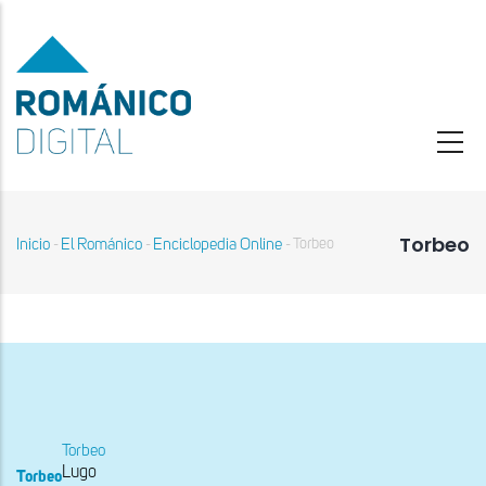
Pasar
al
contenido
principal
Torbeo
Inicio
El Románico
Enciclopedia Online
Torbeo
-
-
-
Sobrescribir
enlaces
de
ayuda
a
la
navegación
Torbeo
Lugo
Torbeo