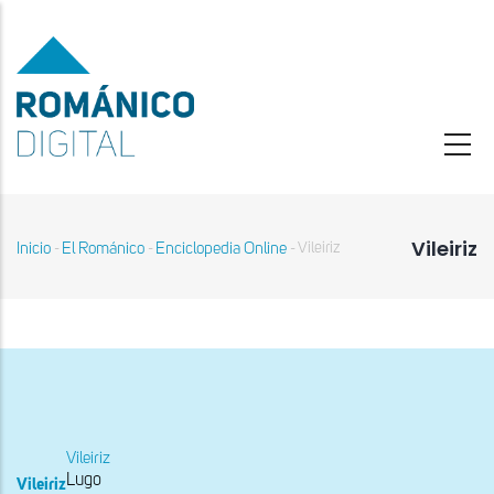
Pasar
al
contenido
principal
Vileiriz
Inicio
El Románico
Enciclopedia Online
Vileiriz
-
-
-
Sobrescribir
enlaces
de
ayuda
a
la
navegación
Vileiriz
Lugo
Vileiriz