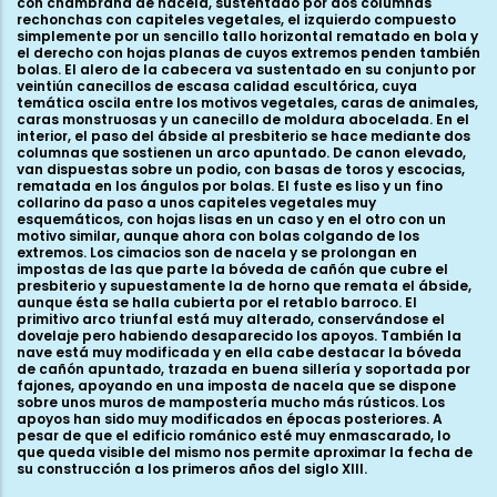
con chambrana de nacela, sustentado por dos columnas
rechonchas con capiteles vegetales, el izquierdo compuesto
simplemente por un sencillo tallo horizontal rematado en bola y
el derecho con hojas planas de cuyos extremos penden también
bolas. El alero de la cabecera va sustentado en su conjunto por
veintiún canecillos de escasa calidad escultórica, cuya
temática oscila entre los motivos vegetales, caras de animales,
caras monstruosas y un canecillo de moldura abocelada. En el
interior, el paso del ábside al presbiterio se hace mediante dos
columnas que sostienen un arco apuntado. De canon elevado,
van dispuestas sobre un podio, con basas de toros y escocias,
rematada en los ángulos por bolas. El fuste es liso y un fino
collarino da paso a unos capiteles vegetales muy
esquemáticos, con hojas lisas en un caso y en el otro con un
motivo similar, aunque ahora con bolas colgando de los
extremos. Los cimacios son de nacela y se prolongan en
impostas de las que parte la bóveda de cañón que cubre el
presbiterio y supuestamente la de horno que remata el ábside,
aunque ésta se halla cubierta por el retablo barroco. El
primitivo arco triunfal está muy alterado, conservándose el
dovelaje pero habiendo desaparecido los apoyos. También la
nave está muy modificada y en ella cabe destacar la bóveda
de cañón apuntado, trazada en buena sillería y soportada por
fajones, apoyando en una imposta de nacela que se dispone
sobre unos muros de mampostería mucho más rústicos. Los
apoyos han sido muy modificados en épocas posteriores. A
pesar de que el edificio románico esté muy enmascarado, lo
que queda visible del mismo nos permite aproximar la fecha de
su construcción a los primeros años del siglo XIII.