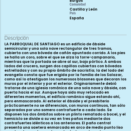
Burgos
Comunidad
Castilla y León
País
España
Descripción
LA PARROQUIAL DE SANTIAGO es un edificio de ábside
semicircular y una sola nave rectangular de tres tramos,
cubierta con una bóveda de cañón apuntado corrido. A los pies
se halla un coro, sobre el que se alza la torre-campanario,
mientras que la portada se abre al sur, bajo pórtico. A ambos
lados del crucero, surgen dos capillas cubiertas con bóvedas
estrelladas y con su propio ámbito de sacristía; la del lado del
evangelio consta que fue erigida por la familia de los Salazar,
como así lo atestiguan los numerosos blasones que decoran los
muros por el interior y por el exterior. Originariamente debió
tratarse de una iglesia románica de una sola nave y ábside, con
puerta hacia el sur. Aunque haya sido muy retocado en
diferentes momentos, el edificio románico sigue estando ahí,
pero enmascarado. Al exterior el ábside y el presbiterio
prácticamente no se diferencian, con muros continuos, tan sólo
separados por uno somero contrafuerte a cada lado. Se
disponen los dos ámbitos sobre un plinto rematado a bocel, y el
hemiciclo se divide a su vez en tres paños mediante dos
contrafuertes idénticos a los anteriores. El paño central
presenta una saetera enmarcada en arco de medio punto liso