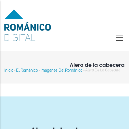
Pasar
al
contenido
principal
Alero de la cabecera
Inicio
El Románico
Imágenes Del Románico
Alero De La Cabecera
-
-
-
Sobrescribir
enlaces
de
ayuda
a
la
navegación