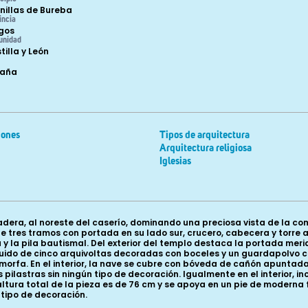
inillas de Bureba
incia
gos
unidad
tilla y León
paña
iones
Tipos de arquitectura
Arquitectura religiosa
Iglesias
ladera, al noreste del caserío, dominando una preciosa vista de la c
e tres tramos con portada en su lado sur, crucero, cabecera y torre 
 y la pila bautismal. Del exterior del templo destaca la portada meri
o de cinco arquivoltas decoradas con boceles y un guardapolvo con p
morfa. En el interior, la nave se cubre con bóveda de cañón apuntada
lastras sin ningún tipo de decoración. Igualmente en el interior, in
altura total de la pieza es de 76 cm y se apoya en un pie de moderna
 tipo de decoración.