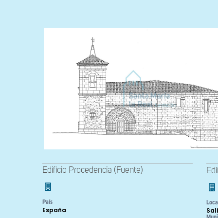
Edificio Procedencia (Fuente)
Edi
País
Loca
España
Sal
Muni