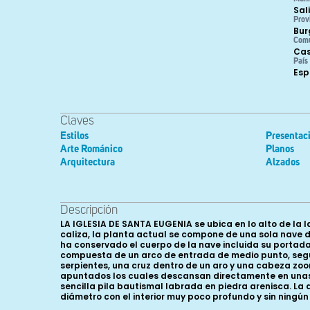
Sal
Prov
Bur
Com
Cas
País
Es
Claves
Estilos
Presentac
Arte Románico
Planos
Arquitectura
Alzados
Descripción
LA IGLESIA DE SANTA EUGENIA se ubica en lo alto de la 
caliza, la planta actual se compone de una sola nave d
ha conservado el cuerpo de la nave incluida su portada
compuesta de un arco de entrada de medio punto, seguid
serpientes, una cruz dentro de un aro y una cabeza zoo
apuntados los cuales descansan directamente en unas pi
sencilla pila bautismal labrada en piedra arenisca. La 
diámetro con el interior muy poco profundo y sin ningún