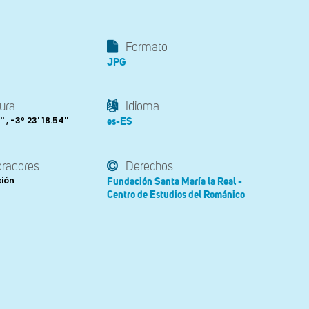
Formato
JPG
ura
Idioma
' , -3º 23' 18.54''
es-ES
oradores
Derechos
ción
Fundación Santa María la Real -
Centro de Estudios del Románico