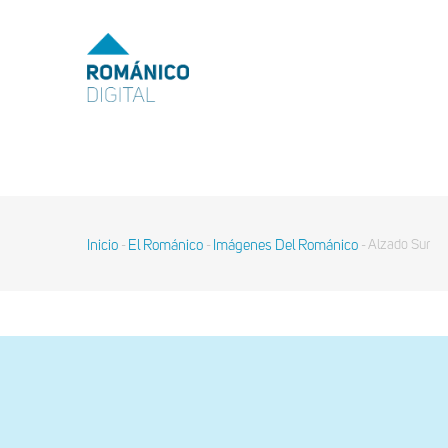
Pasar
al
MENU
TOP
contenido
principal
MAIN
NAVIGATION
Inicio
El Románico
Imágenes Del Románico
Alzado Sur
-
-
-
Sobrescribir
enlaces
de
ayuda
a
la
navegación