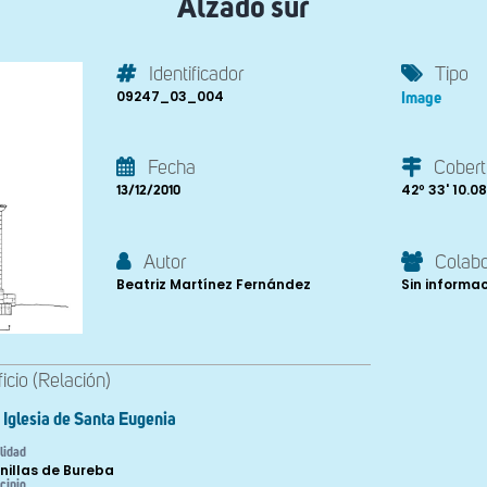
Alzado sur
Identificador
Tipo
09247_03_004
Image
Fecha
Cobert
42º 33' 10.08'
13/12/2010
Autor
Colab
Beatriz Martínez Fernández
Sin informa
ficio (Relación)
Iglesia de Santa Eugenia
lidad
inillas de Bureba
cipio