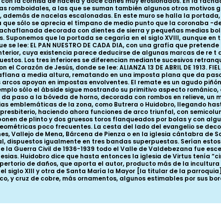
, con la cornisa de nacela y doce canes muy erosionados. En la fach
s romboidales, a las que se suman también algunos otros motivos ge
además de nacelas escalonadas. En este muro se halla la portada, o
 la que sólo se aprecia el tímpano de medio punto que la coronaba -d
achaflanada decorada con dientes de sierra y pequeñas medias bola
. Suponemos que la portada se cegaría en el siglo XVIII, aunque en 
que se lee: EL PAN NUESTRO DE CADA DIA, con una grafía que pretende imi
erior, cuya existencia parece deducirse de algunas marcas de re t all
estos. Los tres inferiores se diferencian mediante sucesivos retran
 el Corazón de Jesús, donde se lee: ALIANZA 13 DE ABRIL DE 1913. FIE
aflana a media altura, rematando en una imposta plana que da paso
rcos apoyan en impostas envolventes. El remate es un agudo piñón 
templo sólo el ábside sigue mostrando su primitivo aspecto románico, c
a da paso a la bóveda de horno, decorada con rombos en relieve, un 
ias emblemáticas de la zona, como Butrera o Huidobro, llegando hast
presbiterio, haciendo ahora funciones de arco triunfal, con semico
omponen de plinto y dos gruesos toros flanqueados por bolas y con al
ométricas poco frecuentes. La cesta del lado del evangelio se deco
s, Vallejo de Mena, Bárcena de Pienza o en la iglesia cántabra de S
l, dispuestos igualmente en tres bandas superpuestas. Serían estos
nte la Guerra Civil de 1936-1939 todo el Valle de Valdebezana fue esce
lesias. Huidobro dice que hasta entonces la iglesia de Virtus tenía “c
epertorio de daños, que aporta el autor, producto más de la incultura
siglo XIII y otra de Santa María la Mayor [la titular de la parroquia], 
ico, y cruz de cobre, más ornamentos, algunos estimables por sus b