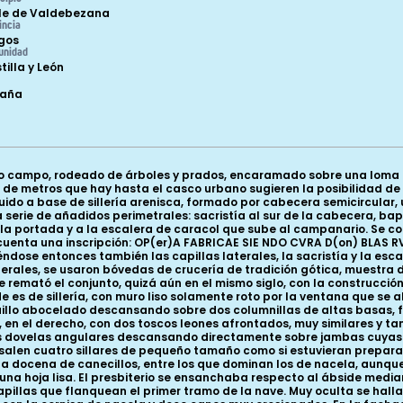
le de Valdebezana
incia
gos
unidad
tilla y León
paña
 campo, rodeado de árboles y prados, encaramado sobre una loma co
es de metros que hay hasta el casco urbano sugieren la posibilidad d
truido a base de sillería arenisca, formado por cabecera semicircular
 serie de añadidos perimetrales: sacristía al sur de la cabecera, bap
 la portada y a la escalera de caracol que sube al campanario. Se c
cuenta una inscripción: OP(er)A FABRICAE SIE NDO CVRA D(on) BLAS R
ndose entonces también las capillas laterales, la sacristía y la escal
terales, se usaron bóvedas de crucería de tradición gótica, muestra 
 remató el conjunto, quizá aún en el mismo siglo, con la construcció
side es de sillería, con muro liso solamente roto por la ventana que 
quillo abocelado descansando sobre dos columnillas de altas basas, f
y, en el derecho, con dos toscos leones afrontados, muy similares y 
 las dovelas angulares descansando directamente sobre jambas cuyas 
resalen cuatro sillares de pequeño tamaño como si estuvieran prepara
a docena de canecillos, entre los que dominan los de nacela, aunqu
 una hoja lisa. El presbiterio se ensanchaba respecto al ábside med
apillas que flanquean el primer tramo de la nave. Muy oculta se halla