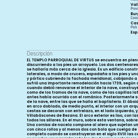
Val
Prov
Bur
Com
Cas
País
Es
Descripción
EL TEMPLO PARROQUIAL DE VIRTUS se encuentra en pleno
discurriendo a los pies un arroyuelo. Los dos centenar
se hallaría más cerca de la iglesia. Es un edificio cons
laterales, a modo de crucero, espadaña a los pies y una
y pórtico cubriendo la fachada meridional, cobijando a
sufrió una importante remodelación hacia 1739, según 
cuando debió renovarse el interior de la nave, construyé
como de los tramos de la nave, como de las capillas la
antes había ocurrido con el románico. Posteriormente se
de la nave, entre las que se halla el baptisterio. El áb
en arco doblado, de medio punto, el interior con un ar
cestas se decoran con entrelazo, en el lado izquierdo, 
Villabáscones de Bezana. El arco exterior es liso, con
todos los sillares. En el muro, sobre esta ventana, sob
Una cornisa de nacela compone al alero que sujetan un
con cinco rollos y al menos dos con bola que cuelga de
completo cuando se construyeron en el siglo XVIII las c