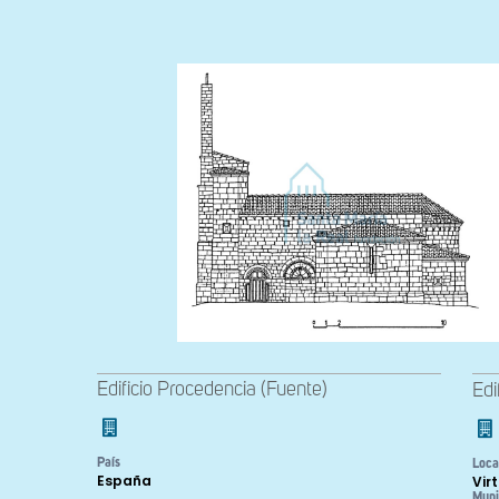
Edificio Procedencia (Fuente)
Edi
País
Loca
España
Vir
Muni