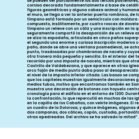
se pueden ver parcialmente los dos tercios posteriores
cornisa decorada fundamentalmente a base de celdilla
figuras geométricas y alguna cabeza animal y humana, 
el muro, se llega a ver la anterior puerta románica, de
tímpano está formado por un semicírculo con moldura 
compuesto, insólitamente, por cuatro roscas de dovelas
tímpano un relieve con un cáliz y una inscripción en la 
seguramente comportó la desaparición de un relieve ant
se alza la espadaña, articulada en cinco paños superpu
el segundo una enorme y curiosa inscripción moderna con
paño, donde se abre una ventana posmedieval, se ach
punto, trasdosadas por chambranas de nacela y cuyos a
otra tronera más pequeña y sencilla. En el interior del 
recorrido por una imposta de nacela, mientras que otr
Castrillo de Valdebezana, y que aparece en otras igles
arco fajón de medio punto daba paso al desaparecido 
el nivel de la imposta inferior citada. Las basas se c
que los capiteles muestran igualmente decoraciones ge
medios tubos, motivo que encontramos también en Sione
muestra una decoración de botones con hoyuelo centra
cronología para el edificio en el entorno de 1200. Dura
la confrontación, lo que repercutió en muchas de las ig
en la capilla de los Cabañas, con veinte imágenes. El r
un cuadro de la Dolorosa, y quince imágenes, algunas del 
dos campanas, dos cálices, copón, custodia, portaviát
otras apedreadas. Del archivo se ha salvado la mitad”.