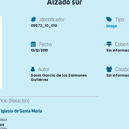
Alzado sur
Identificador
Tipo
09572_10_010
Image
Fecha
Cobert
Sin informa
13/12/2010
Autor
Colab
Sonia García de los Salmones
Sin informa
Gutiérrez
ficio (Relación)
Iglesia de Santa María
lidad
tus
cipio