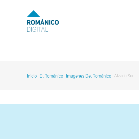
Pasar
al
MENU
TOP
contenido
principal
MAIN
NAVIGATION
Inicio
El Románico
Imágenes Del Románico
Alzado Sur
-
-
-
Sobrescribir
enlaces
de
ayuda
a
la
navegación