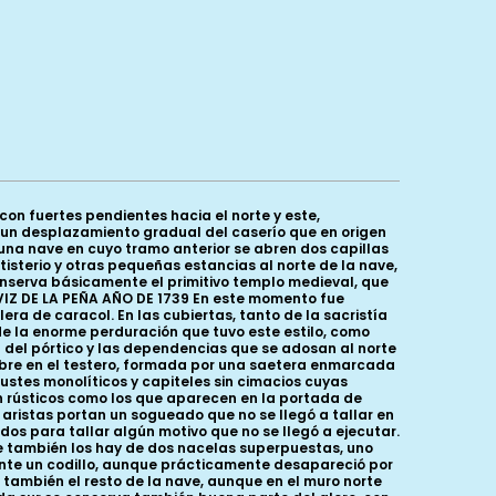
n fuertes pendientes hacia el norte y este,
e un desplazamiento gradual del caserío que en origen
, una nave en cuyo tramo anterior se abren dos capillas
tisterio y otras pequeñas estancias al norte de la nave,
onserva básicamente el primitivo templo medieval, que
VIZ DE LA PEÑA AÑO DE 1739 En este momento fue
era de caracol. En las cubiertas, tanto de la sacristía
de la enorme perduración que tuvo este estilo, como
n del pórtico y las dependencias que se adosan al norte
se abre en el testero, formada por una saetera enmarcada
ustes monolíticos y capiteles sin cimacios cuyas
tan rústicos como los que aparecen en la portada de
aristas portan un sogueado que no se llegó a tallar en
dos para tallar algún motivo que no se llegó a ejecutar.
e también los hay de dos nacelas superpuestas, uno
iante un codillo, aunque prácticamente desapareció por
 también el resto de la nave, aunque en el muro norte