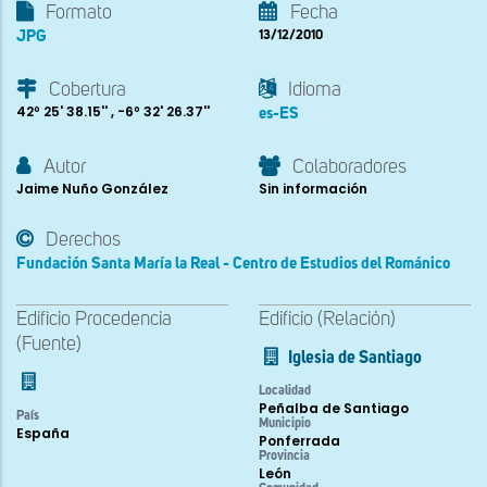
Formato
Fecha
JPG
13/12/2010
Cobertura
Idioma
42º 25' 38.15'' , -6º 32' 26.37''
es-ES
Autor
Colaboradores
Jaime Nuño González
Sin información
Derechos
Fundación Santa María la Real - Centro de Estudios del Románico
Edificio Procedencia
Edificio (Relación)
(Fuente)
Iglesia de Santiago
Localidad
Peñalba de Santiago
País
Municipio
España
Ponferrada
Provincia
León