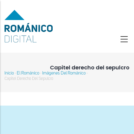
Pasar
al
contenido
principal
Capitel derecho del sepulcro
Inicio
El Románico
Imágenes Del Románico
-
-
-
Sobrescribir
Capitel Derecho Del Sepulcro
enlaces
de
ayuda
a
la
navegación