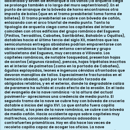
abilletada y sirven de enmarque a los vanos (la arquería ciega
se prolonga también a lo largo del muro septentrional). En el
punto de arranque de la bóveda de horno encontramos otra
imposta de bolas (que en el tramo presbiterial toma forma de
billetes). El tramo presbiterial se cubre con bóveda de cañón,
enlazando con el arco triunfal de medio punto. Tanto la
tipología de arquería ciega como los capiteles del interior
coinciden con otros edificios del grupo románico del Esgueva
(Pinillos, Terradillos, Cabañes, Santibáñez, Bahabón u Oquillas),
datables hacia el último tercio del siglo XII, mientras que las
semicolumnas entregas absidales podrían emparentarse con
obras románicas tardías del entorno cerratense y grupo
vallisoletano del Esgueva, muy cercanas a Villovela. Los
capiteles románicos, de notable tosquedad, presentan hojas
de acantos (algunos rizados), pencas, hojas tripétalas inscritas
en el interior de palmetas (como en la portada de Cabañes),
águilas explayadas, leones e ingenuos cérvidos afrontados que
devoran manojillos de tallos. Especialmente fracturados en el
hemiciclo absidal, quizá por la instalación forzada de
obligados retablos, y en el exterior, donde la degradable caliza
de paramera ha sufrido el crudo efecto de la erosión. En el lado
del evangelio de la nave románica -a la altura del actual
pavimento- apreciamos una credencia de medio punto. El
segundo tramo de la nave se cubre hoy con bóveda de crucería
datable a inicios del siglo XVI. La que antaño fuera capilla
bautismal, a los pies de la nave románica, se cubre con bóveda
de medio cañón. Hacia occidente apoya sobre capiteles muy
maltrechos, coronando semicolumnas adosadas a
contrafuertes prismáticos. Hoy en día hace las veces de
recoleta capilla capaz de acoger los oficios. La nave