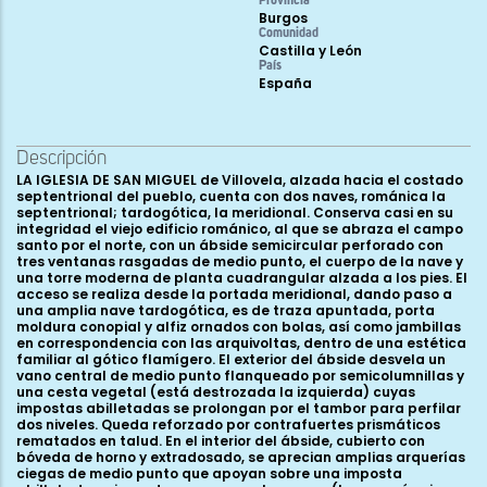
Provincia
Burgos
Comunidad
Castilla y León
País
España
Descripción
LA IGLESIA DE SAN MIGUEL de Villovela, alzada hacia el costado
septentrional del pueblo, cuenta con dos naves, románica la
septentrional; tardogótica, la meridional. Conserva casi en su
integridad el viejo edificio románico, al que se abraza el campo
santo por el norte, con un ábside semicircular perforado con
tres ventanas rasgadas de medio punto, el cuerpo de la nave y
una torre moderna de planta cuadrangular alzada a los pies. El
acceso se realiza desde la portada meridional, dando paso a
una amplia nave tardogótica, es de traza apuntada, porta
moldura conopial y alfiz ornados con bolas, así como jambillas
en correspondencia con las arquivoltas, dentro de una estética
familiar al gótico flamígero. El exterior del ábside desvela un
vano central de medio punto flanqueado por semicolumnillas y
una cesta vegetal (está destrozada la izquierda) cuyas
impostas abilletadas se prolongan por el tambor para perfilar
dos niveles. Queda reforzado por contrafuertes prismáticos
rematados en talud. En el interior del ábside, cubierto con
bóveda de horno y extradosado, se aprecian amplias arquerías
ciegas de medio punto que apoyan sobre una imposta