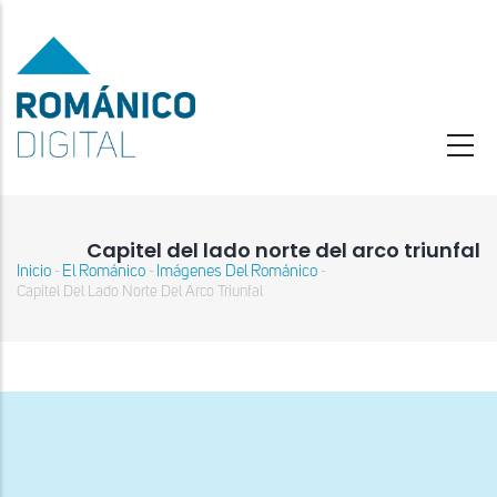
Pasar
al
contenido
principal
Capitel del lado norte del arco triunfal
Inicio
El Románico
Imágenes Del Románico
-
-
-
Sobrescribir
Capitel Del Lado Norte Del Arco Triunfal
enlaces
de
ayuda
a
la
navegación