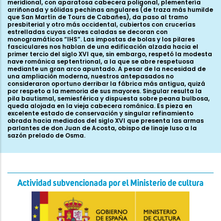
meridional, con aparatosa cabecera poligonal, plementería
arriñonada y sólidas pechinas angulares (de traza más humilde
que San Martín de Tours de Cabañes), da paso al tramo
presbiterial y otro más occidental, cubiertos con crucerías
estrelladas cuyas claves caladas se decoran con
monogramáticos “IHS”. Las impostas de bolas y los pilares
fasciculares nos hablan de una edificación alzada hacia el
primer tercio del siglo XVI que, sin embargo, respetó la modesta
nave románica septentrional, a la que se abre respetuosa
mediante un gran arco apuntado. A pesar de la necesidad de
una ampliación moderna, nuestros antepasados no
consideraron oportuno derribar la fábrica más antigua, quizá
por respeto a la memoria de sus mayores. Singular resulta la
pila bautismal, semiesférica y dispuesta sobre peana bulbosa,
queda alojada en la vieja cabecera románica. Es pieza en
excelente estado de conservación y singular refinamiento
obrada hacia mediados del siglo XVI que presenta las armas
parlantes de don Juan de Acosta, obispo de linaje luso a la
sazón prelado de Osma.
Actividad subvencionada por el Ministerio de cultura