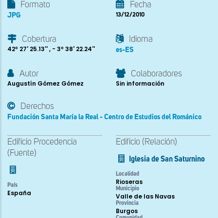
Formato
Fecha
JPG
13/12/2010
Cobertura
Idioma
42º 27' 25.13'' , - 3º 38' 22.24''
es-ES
Autor
Colaboradores
Augustín Gómez Gómez
Sin información
Derechos
Fundación Santa María la Real - Centro de Estudios del Románico
Edificio Procedencia
Edificio (Relación)
(Fuente)
Iglesia de San Saturnino
Localidad
Rioseras
País
Municipio
España
Valle de las Navas
Provincia
Burgos