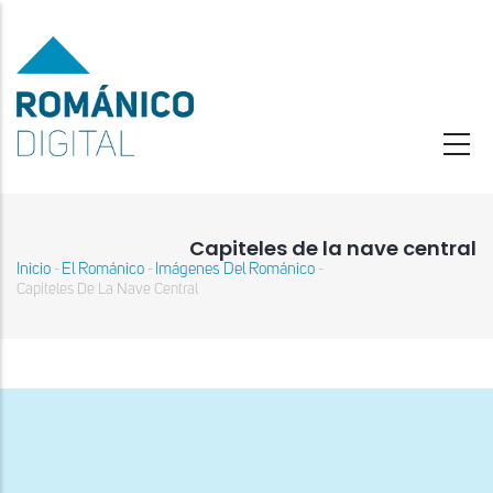
Pasar
al
contenido
principal
Capiteles de la nave central
Inicio
El Románico
Imágenes Del Románico
-
-
-
Sobrescribir
Capiteles De La Nave Central
enlaces
de
ayuda
a
la
navegación