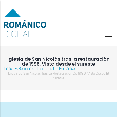
Pasar
al
contenido
principal
Iglesia de San Nicolás tras la restauración
de 1996. Vista desde el sureste
Inicio
El Románico
Imágenes Del Románico
-
-
-
Sobrescribir
Iglesia De San Nicolás Tras La Restauración De 1996. Vista Desde El
enlaces
Sureste
de
ayuda
a
la